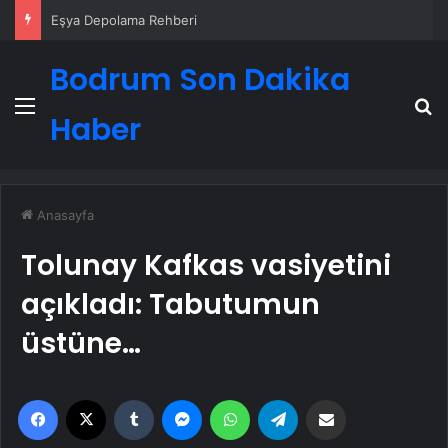
Eşya Depolama Rehberi
Bodrum Son Dakika
Menü
A
Haber
Anasayfa
Tolunay Kafkas vasiyetini
açıkladı: Tabutumun
üstüne…
Facebook
X
Tumblr
Messenger
WhatsApp
Telegram
Email'den paylaş