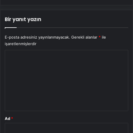
Bir yanıt yazın
E-posta adresiniz yayınlanmayacak.
Gerekli alanlar
*
ile
işaretlenmişlerdir
Y
o
r
u
m
*
Ad
*