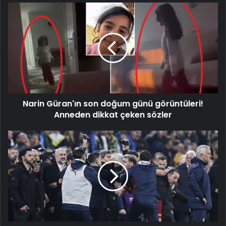
Narin
Güran'ın
son
doğum
günü
görüntüleri!
Anneden
dikkat
çeken
Narin Güran'ın son doğum günü görüntüleri!
sözler
Anneden dikkat çeken sözler
PFDK
açıkladı!
Galatasaraylı
futbolcuların
cezası
belli
oldu...