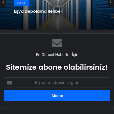
Genel
Eşya Depolama Rehberi
En Güncel Haberler İçin
Sitemize abone olabilirsiniz!
E-
posta
adresinizi
girin