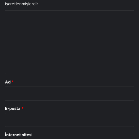
işaretlenmişlerdir
Y
o
r
u
m
*
Ad
*
E-posta
*
İnternet sitesi