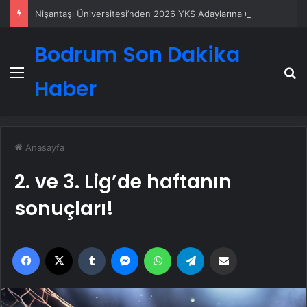
Nişantaşı Üniversitesi’nden 2026 YKS Adaylarına Çifte Güvence: Sabit Ücret ve Kesintisiz Burs
Bodrum Son Dakika
Menü
A
Haber
Anasayfa
2. ve 3. Lig’de haftanın
sonuçları!
Facebook
X
Tumblr
Messenger
WhatsApp
Telegram
Email'den paylaş