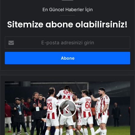
En Güncel Haberler İçin
Sitemize abone olabilirsiniz!
E-
posta
adresinizi
girin
Pendikspor:
4
-
Yeni
Malatyaspor:
0
|
MAÇ
SONUCU