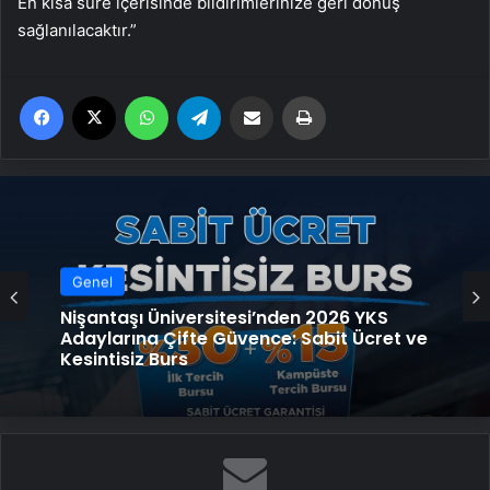
En kısa süre içerisinde bildirimlerinize geri dönüş
sağlanılacaktır.”
Facebook
X
WhatsApp
Telegram
Email'den paylaş
Yaz
Genel
Nişantaşı Üniversitesi’nden 2026 YKS
Adaylarına Çifte Güvence: Sabit Ücret ve
Kesintisiz Burs