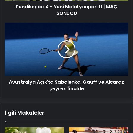
Pendikspor: 4 - Yeni Malatyaspor: 0 | MAÇ
SONUCU
Avustralya
Açık'ta
Sabalenka,
Gauff
ve
Alcaraz
çeyrek
finalde
Avustralya Açık'ta Sabalenka, Gauff ve Alcaraz
çeyrek finalde
İlgili Makaleler