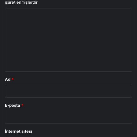
işaretlenmişlerdir
Y
o
r
u
m
*
Ad
*
E-posta
*
İnternet sitesi