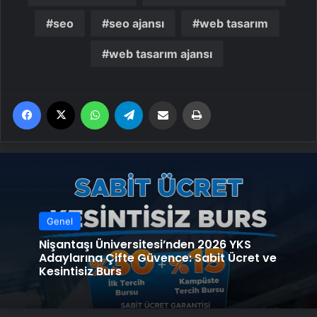
seo
seo ajansı
web tasarım
web tasarım ajansı
Facebook
X
WhatsApp
Telegram
Email'den paylaş
Yaz
Genel
Nişantaşı Üniversitesi’nden 2026 YKS
Adaylarına Çifte Güvence: Sabit Ücret ve
Kesintisiz Burs