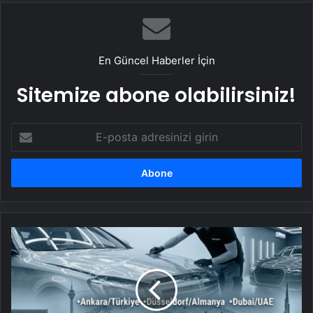
En Güncel Haberler İçin
Sitemize abone olabilirsiniz!
E-
posta
adresinizi
girin
UETDS
Nedir
?
Uetds.com
İle
Akıllı