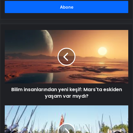
adresinizi
girin
Bilim
insanlarından
yeni
keşif:
Mars'ta
eskiden
yaşam
var
mıydı?
Bilim insanlarından yeni keşif: Mars'ta eskiden
yaşam var mıydı?
İhraçları
istenen
teğmenlerin
dosyası
ikinci