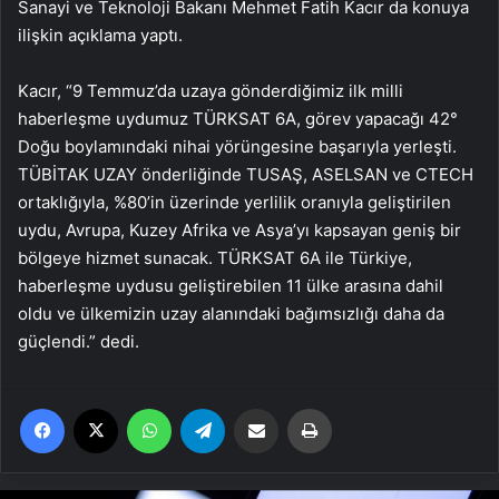
Sanayi ve Teknoloji Bakanı Mehmet Fatih Kacır da konuya
ilişkin açıklama yaptı.
Kacır, “9 Temmuz’da uzaya gönderdiğimiz ilk milli
haberleşme uydumuz TÜRKSAT 6A, görev yapacağı 42°
Doğu boylamındaki nihai yörüngesine başarıyla yerleşti.
TÜBİTAK UZAY önderliğinde TUSAŞ, ASELSAN ve CTECH
ortaklığıyla, %80’in üzerinde yerlilik oranıyla geliştirilen
uydu, Avrupa, Kuzey Afrika ve Asya’yı kapsayan geniş bir
bölgeye hizmet sunacak. TÜRKSAT 6A ile Türkiye,
haberleşme uydusu geliştirebilen 11 ülke arasına dahil
oldu ve ülkemizin uzay alanındaki bağımsızlığı daha da
güçlendi.” dedi.
Facebook
X
WhatsApp
Telegram
Email'den paylaş
Yaz