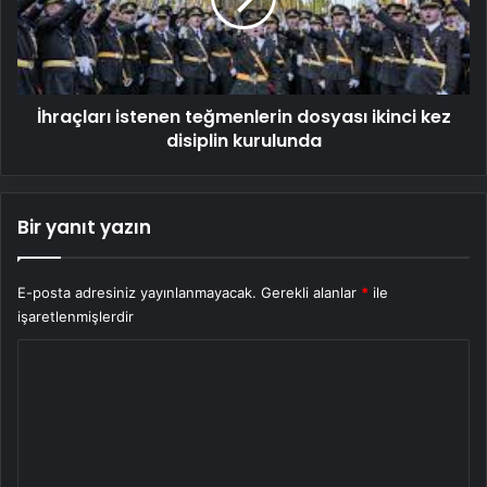
kez
disiplin
kurulunda
İhraçları istenen teğmenlerin dosyası ikinci kez
disiplin kurulunda
Bir yanıt yazın
E-posta adresiniz yayınlanmayacak.
Gerekli alanlar
*
ile
işaretlenmişlerdir
Y
o
r
u
m