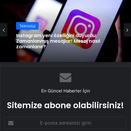
Teknoloji
Instagram yeni özelliğini duyurdu:
Zamanlanmış mesajlar! Mesaj nasıl
zamanlanır?
En Güncel Haberler İçin
Sitemize abone olabilirsiniz!
E-
posta