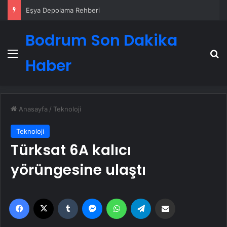
Eşya Depolama Rehberi
Bodrum Son Dakika
Menü
A
Haber
Anasayfa
/
Teknoloji
Teknoloji
Türksat 6A kalıcı
yörüngesine ulaştı
Facebook
X
Tumblr
Messenger
WhatsApp
Telegram
Email'den paylaş