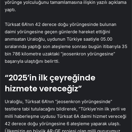
yörünge yolculuğunu tamamlamasına ilişkin yazılı açıklama
yaptı.
Türksat 6A’nın 42 derece doğu yörüngesinde bulunan
daimi yörüngesine geçen günlerde hareket ettiğini
anımsatan Uraloğlu, uydunun Türkiye saatiyle 05.00
sıralarında yaptığı son ateşleme sonrası bugün itibarıyla 35
bin 786 kilometre uzaktaki “jeosenkron yörüngesine”
başarıyla ulaştığını belirtti.
“2025’in ilk çeyreğinde
hizmete vereceğiz”
Uraloğlu, Türksat 6A’nın “jeosenkron yörüngesinde”
testlere tabi tutulacağını bildirerek, “Türkiye’nin ilk yerli ve
milli haberleşme uydusu Türksat 6A daimi hizmet vereceği
42 derece doğu yörüngesine 6 ateşleme yaparak ulaştı.
Ülkemizin en büyük AR-GE projesi olan milli gururumuz