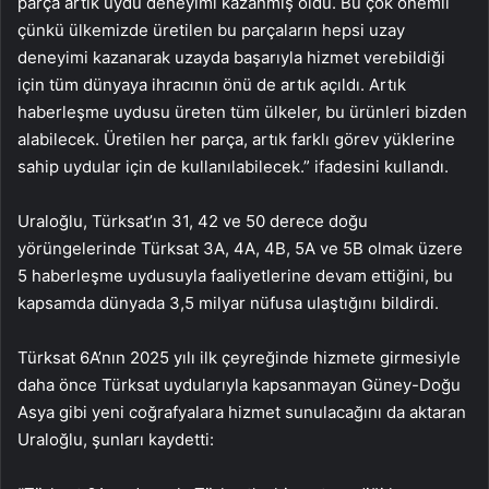
parça artık uydu deneyimi kazanmış oldu. Bu çok önemli
çünkü ülkemizde üretilen bu parçaların hepsi uzay
deneyimi kazanarak uzayda başarıyla hizmet verebildiği
için tüm dünyaya ihracının önü de artık açıldı. Artık
haberleşme uydusu üreten tüm ülkeler, bu ürünleri bizden
alabilecek. Üretilen her parça, artık farklı görev yüklerine
sahip uydular için de kullanılabilecek.” ifadesini kullandı.
Uraloğlu, Türksat’ın 31, 42 ve 50 derece doğu
yörüngelerinde Türksat 3A, 4A, 4B, 5A ve 5B olmak üzere
5 haberleşme uydusuyla faaliyetlerine devam ettiğini, bu
kapsamda dünyada 3,5 milyar nüfusa ulaştığını bildirdi.
Türksat 6A’nın 2025 yılı ilk çeyreğinde hizmete girmesiyle
daha önce Türksat uydularıyla kapsanmayan Güney-Doğu
Asya gibi yeni coğrafyalara hizmet sunulacağını da aktaran
Uraloğlu, şunları kaydetti: