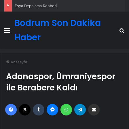
Eşya Depolama Rehberi
Bodrum Son Dakika
Menü
A
Haber
Anasayfa
Adanaspor, Ümraniyespor
ile Berabere Kaldı
Facebook
X
Tumblr
Messenger
WhatsApp
Telegram
Email'den paylaş