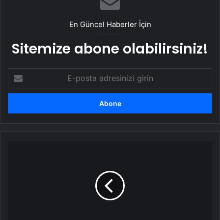
En Güncel Haberler İçin
Sitemize abone olabilirsiniz!
E-
posta
adresinizi
girin
Ali
Koç
ve
Dursun
Özbek
dev
derbi
öncesinde