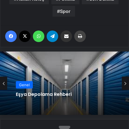
Spor
Facebook
X
WhatsApp
Telegram
Email'den paylaş
Yaz
Genel
Eşya Depolama Rehberi