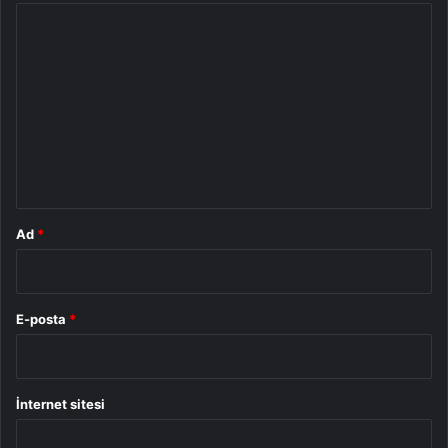
Y
o
r
u
m
*
Ad
*
E-posta
*
İnternet sitesi