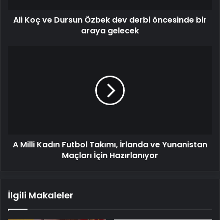
bir
Ali Koç ve Dursun Özbek dev derbi öncesinde bir
araya
gelecek
araya gelecek
A
Milli
Kadın
Futbol
Takımı,
İrlanda
ve
Yunanistan
Maçları
A Milli Kadın Futbol Takımı, İrlanda ve Yunanistan
İçin
Hazırlanıyor
Maçları İçin Hazırlanıyor
İlgili Makaleler