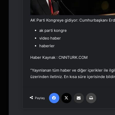
AK Parti Kongreye gidiyor: Cumhurbaşkanı Erd
ak parti kongre
video haber
haberler
Haber Kaynak : CNNTURK.COM
“Yayınlanan tüm haber ve diğer içerikler ile ilgil
üzerinden iletiniz. En kısa süre içerisinde bildi
Facebook
X
Email'den paylaş
Yaz
Paylaş