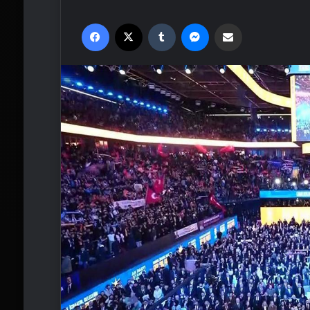
Facebook
X
Tumblr
Messenger
Email'den paylaş