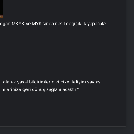
Vira Assistance’tan Türkiye
Genelinde Güvenli Araç Taşıma ve
Yol Yardım Atağı
oğan MKYK ve MYK’sında nasıl değişiklik yapacak?
Bahçe Mobilyaları Seçimi Rehberi
Ankara Yatak Yıkama Hizmetleriyle
Temiz ve Sağlıklı Ortamlar
i olarak yasal bildirimlerinizi bize iletişim sayfası
Samsun’da Güvenilir Diş Merkezi:
rimlerinize geri dönüş sağlanılacaktır.”
Kaliteli ve Profesyonel Hizmetler
Atakum’da Güvenilir Diş Hizmetleri:
Özel Dentalpark Kliniği