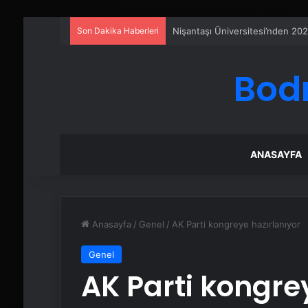
Son Dakika Haberleri
Eşya Depolama Rehberi
Bod
ANASAYFA
Anasayfa
/
Genel
/
AK Parti kongreye hazırlanıyor
Genel
AK Parti kongre