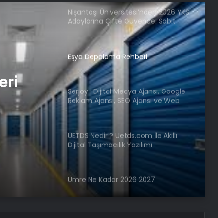
Nişantaşı Üniversitesi’nden 2026 YKS
Adaylarına Çifte Güvence: Sabit
Ücret ve Kesintisiz Burs
Eşya Depolama Rehberi
eri
Serjoy : Dijital Medya Ajansı, Google
Reklam Ajansı, SEO Ajansı ve Web
Tasarım Ajansı
UETDS Nedir ? Uetds.com İle Akıllı
Dijital Taşımacılık Yazılımı
Umre Ne Kadar 2026 2027
Vira Assistance’tan Türkiye