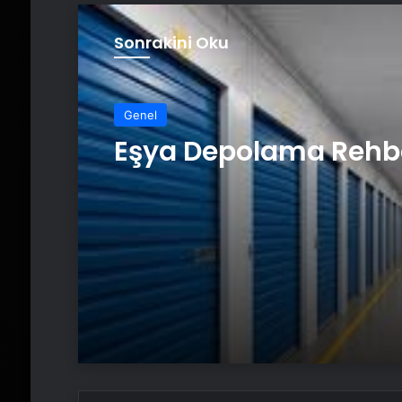
Sonrakini Oku
Genel
Eşya Depolama Rehb