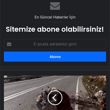
En Güncel Haberler İçin
Sitemize abone olabilirsiniz!
E-
posta
adresinizi
girin
Kaş'ta yağış
sonrası yamaçtan
kayalar
düştü