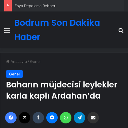
Eşya Depolama Rehberi
Bodrum Son Dakika
Menü
A
Haber
Anasayfa
/
Genel
Genel
Baharın müjdecisi leylekler
karla kaplı Ardahan’da
Facebook
X
Tumblr
Messenger
WhatsApp
Telegram
Email'den paylaş