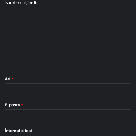
işaretlenmişlerdir
Y
o
r
u
m
*
Ad
*
E-posta
*
İnternet sitesi