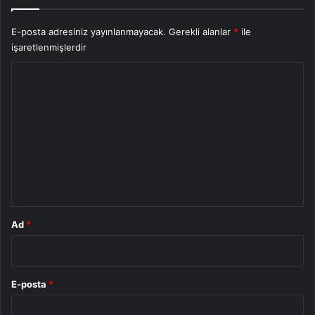
E-posta adresiniz yayınlanmayacak.
Gerekli alanlar
*
ile
işaretlenmişlerdir
Y
o
r
u
m
*
Ad
*
E-posta
*