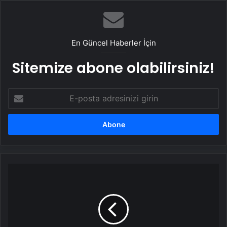
En Güncel Haberler İçin
Sitemize abone olabilirsiniz!
E-
posta
adresinizi
girin
Geleceğin
sağlık
çözümleri
Sağlıkta
Yapay
Zeka