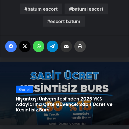
batum escort
batumi escort
escort batum
Facebook
X
WhatsApp
Telegram
Email'den paylaş
Yaz
Genel
Nişantaşı Üniversitesi’nden 2026 YKS
Adaylarına Çifte Güvence: Sabit Ücret ve
Kesintisiz Burs