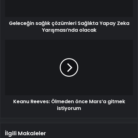
Yarışması’nda
olacak
Geleceğin sağlık çözümleri Sağlıkta Yapay Zeka
Yarışması’nda olacak
Keanu
Reeves:
Ölmeden
önce
Mars’a
gitmek
istiyorum
Keanu Reeves: Ölmeden önce Mars’a gitmek
istiyorum
İlgili Makaleler