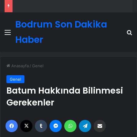
Bodrum Son Dakika
Menü
A
Haber
Anasayfa
/
Genel
Genel
Batum Hakkında Bilinmesi
Gerekenler
Facebook
X
Tumblr
Messenger
WhatsApp
Telegram
Email'den paylaş