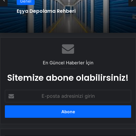
Genel
Eşya Depolama Rehberi
En Güncel Haberler İçin
Sitemize abone olabilirsiniz!
E-
posta
adresinizi
girin