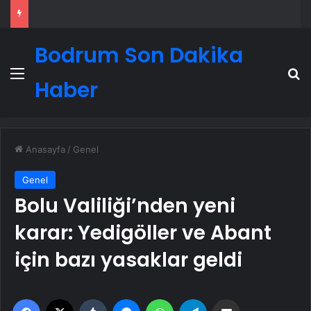
Bodrum Son Dakika
Menü
A
Haber
Anasayfa
/
Genel
Genel
Bolu Valiliği’nden yeni
karar: Yedigöller ve Abant
için bazı yasaklar geldi
Facebook
X
Tumblr
Messenger
WhatsApp
Telegram
Email'den paylaş