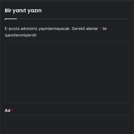
Bir yanıt yazın
E-posta adresiniz yayınlanmayacak.
Gerekli alanlar
*
ile
işaretlenmişlerdir
Y
o
r
u
m
*
Ad
*