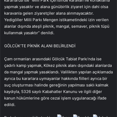
kararlarda ise “Milli Park içerisinde karavan ile konaklama
yapmak yasaktır ve alana günübirlik ziyaret için dahi olsa
karavanla gelen ziyaretçiler alana alınmayacaktır.
Yedigöller Milli Parkı Mengen istikametindeki izin verilen
alanlar dışında ateşli piknik, mangal, semaver, piknik tüpü
kullanmak yasaktır” denildi.
GÖLCÜK’TE PİKNİK ALANI BELİRLENDİ
Çam ormanları arasındaki Gölcük Tabiat Parkı’nda ise
çadırlı kamp yapmak, Kökez piknik alanı dışındaki alanlarda
da mangal yapmak yasaklandı. Valilikten yapılan açıklamada
ayrıca bu kararlara uymayanlar hakkında fiilleri ayrıca bir
suç oluşturması halinde gereğinin yapılması saklı kalmak
kaydıyla, 5326 sayılı Kabahatler Kanunu ve ilgili diğer
kanun hükümlerine göre cezai işlem uygulanacağı ifade
edildi.