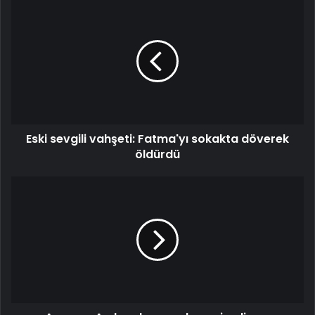
Eski
sevgili
vahşeti:
Fatma'yı
sokakta
döverek
öldürdü
Eski sevgili vahşeti: Fatma'yı sokakta döverek
öldürdü
Ayşenur
Arslan
davasında
yeni
gelişme