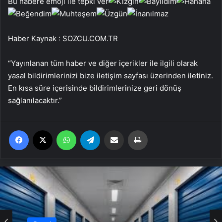
Bu habere emoji ile tepki ver
Haber Kaynak : SOZCU.COM.TR
“Yayınlanan tüm haber ve diğer içerikler ile ilgili olarak
yasal bildirimlerinizi bize iletişim sayfası üzerinden iletiniz.
En kısa süre içerisinde bildirimlerinize geri dönüş
sağlanılacaktır.”
Facebook
X
WhatsApp
Telegram
Email'den paylaş
Yaz