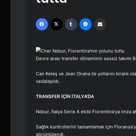
Facebook
X
Tumblr
Messenger
Email'den paylaş
Devre arası transfer döneminin sessiz takımı Be
Can Keleş ve Jean Onana ile yollarını kiralık o
vedalaşıldı.
TRANSFER İÇİN İTALYA’DA
Ndour, İtalya Serie A ekibi Fiorentina’ya imza atm
Sağlık kontrollerini tamamlamak için Floransa’
görüntülendi.