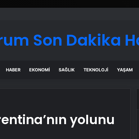
rum Son Dakika H
HABER
EKONOMI
SAĞLIK
TEKNOLOJI
YAŞAM
rentina’nın yolunu