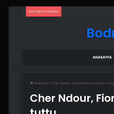
Son Dakika Haberleri
Bod
ANASAYFA
Anasayfa
/
Cher Ndour, Fiorentina’nın yolunu tuttu
Cher Ndour, Fio
tuttu