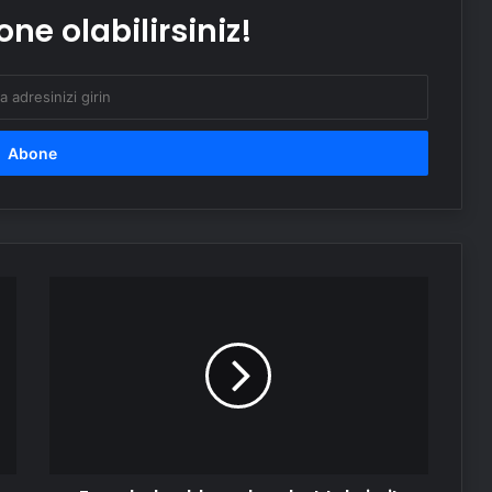
Atakum’da Güvenilir Diş Hizmetleri:
ne olabilirsiniz!
Özel Dentalpark Kliniği
Fenerbahçe'de
zorlu
şubat
takvimi!
Toplam
8
maça
çıkılacak