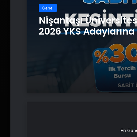
Genel
Nişantaşı Üniversite
2026 YKS Adaylarına 
Güvence: Sabit Ücret
Kesintisiz Burs
En Günc