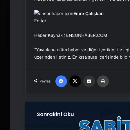
Emre Çalışkan
Editor
Haber Kaynak : ENSONHABER.COM
“Yayınlanan tüm haber ve diğer içerikler ile ilgil
üzerinden iletiniz. En kısa süre içerisinde bildi
Facebook
X
Email'den paylaş
Yaz
Paylaş
Sonrakini Oku