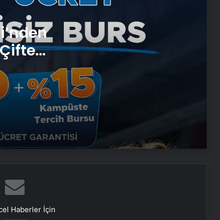
Umre Ne Kadar 2026 2027
si’nden
Çifte
Vira Assistance’tan Türkiye
 ve
Genelinde Güvenli Araç Taşıma ve
Yol Yardım Atağı
Bahçe Mobilyaları Seçimi Rehberi
Ankara Yatak Yıkama Hizmetleriyle
Temiz ve Sağlıklı Ortamlar
Samsun’da Güvenilir Diş Merkezi:
Kaliteli ve Profesyonel Hizmetler
el Haberler İçin