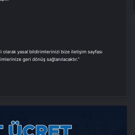
Nişantaşı Üniversitesi’nden 2026 YKS
i olarak yasal bildirimlerinizi bize iletişim sayfası
Adaylarına Çifte Güvence: Sabit
rimlerinize geri dönüş sağlanılacaktır.”
Ücret ve Kesintisiz Burs
Eşya Depolama Rehberi
Serjoy : Dijital Medya Ajansı, Google
Reklam Ajansı, SEO Ajansı ve Web
Tasarım Ajansı
UETDS Nedir ? Uetds.com İle Akıllı
Dijital Taşımacılık Yazılımı