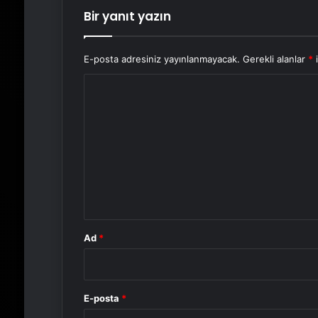
Bir yanıt yazın
E-posta adresiniz yayınlanmayacak.
Gerekli alanlar
*
i
Y
o
r
u
m
*
Ad
*
E-posta
*