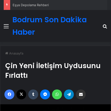
Eşya Depolama Rehberi
Bodrum Son Dakika
Menü
A
Haber
Anasayfa
Çin Yeni İletişim Uydusunu
Fırlattı
Facebook
X
Tumblr
Messenger
WhatsApp
Telegram
Email'den paylaş