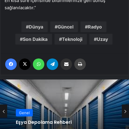
En kısa süre içerisinde bildirimlerinize geri dönüş
sağlanılacaktır.”
Dünya
Güncel
Radyo
Son Dakika
Teknoloji
Uzay
Facebook
X
WhatsApp
Telegram
Email'den paylaş
Yaz
Genel
Eşya Depolama Rehberi