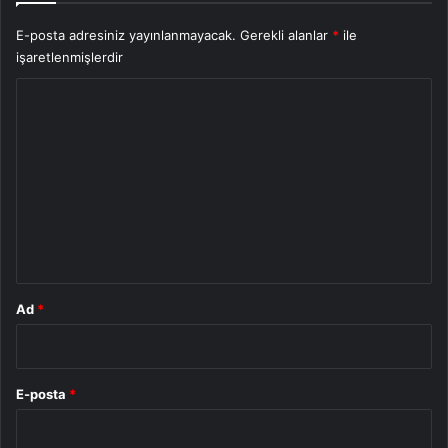
E-posta adresiniz yayınlanmayacak.
Gerekli alanlar
*
ile
işaretlenmişlerdir
Y
o
r
u
m
*
Ad
*
E-posta
*