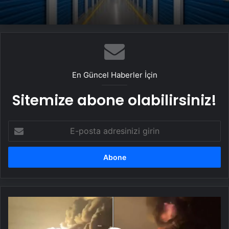
En Güncel Haberler İçin
Sitemize abone olabilirsiniz!
E-
posta
adresinizi
girin
Ukrayna,
Rusya'da
Rostneft