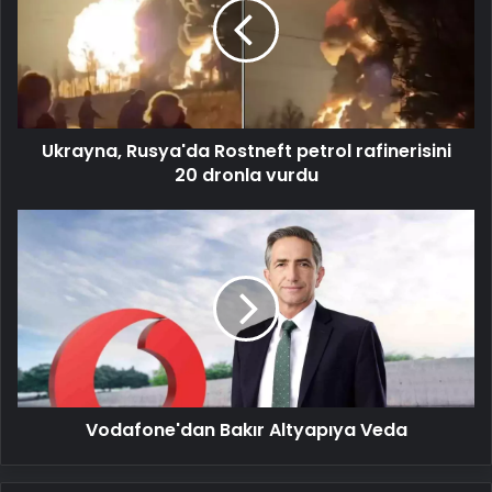
petrol
rafinerisini
20
dronla
vurdu
Ukrayna, Rusya'da Rostneft petrol rafinerisini
20 dronla vurdu
Vodafone'dan
Bakır
Altyapıya
Veda
Vodafone'dan Bakır Altyapıya Veda