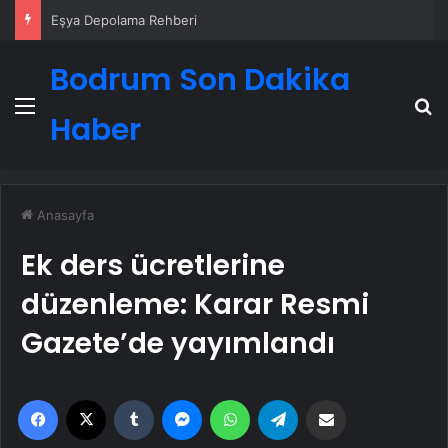
Eşya Depolama Rehberi
Bodrum Son Dakika
Menü
A
Haber
Anasayfa
Ek ders ücretlerine
düzenleme: Karar Resmi
Gazete’de yayımlandı
Facebook
X
Tumblr
Messenger
WhatsApp
Telegram
Email'den paylaş