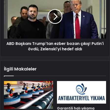
Başkanı
Trump'tan
ezber
bozan
çıkış!
Putin'i
övdü,
Zelenski'yi
ABD Başkanı Trump'tan ezber bozan çıkış! Putin'i
hedef
aldı
övdü, Zelenski'yi hedef aldı
İlgili Makaleler
Garantili halı yıkama