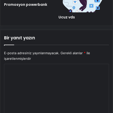
Promosyon powerbank
Ucuz vds
Bir yanıt yazın
E-posta adresiniz yayınlanmayacak.
Gerekli alanlar
*
ile
işaretlenmişlerdir
Y
o
r
u
m
*