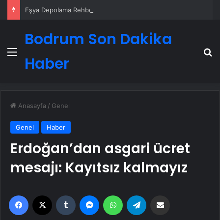
Eşya Depolama Rehberi
Bodrum Son Dakika
Menü
A
Haber
Anasayfa
/
Genel
Genel
Haber
Erdoğan’dan asgari ücret
mesajı: Kayıtsız kalmayız
Facebook
X
Tumblr
Messenger
WhatsApp
Telegram
Email'den paylaş