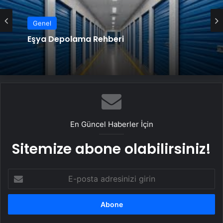
Genel
Eşya Depolama Rehberi
En Güncel Haberler İçin
Sitemize abone olabilirsiniz!
E-
posta
adresinizi
girin