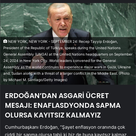
NEW YORK, NEW YORK - SEPTEMBER 24: Recep Tayyip Erdoğan,
President of the Republic of Türkiye, speaks during the United Nations
General Assembly (UNGA) at the United Nations headquarters on September
24, 2024 in New York City. World leaders convened for the General
Assembly as the world continues to experience major wars in Gaza, Ukraine
and, Sudan along with a threat of a larger conflict in the Middle East. (Photo
by Michael M. Santiago/Getty Images)
ERDOĞAN’DAN ASGARİ ÜCRET
MESAJI: ENAFLASDYONDA SAPMA
OLURSA KAYITSIZ KALMAYIZ
Cumhurbaşkanı Erdoğan, “Şayet enflasyon oranında çok
ciddi bir sapma olursa tabii ki biz de buna kayıtsız kalmaz,