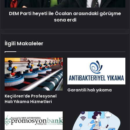
sona
erdi
DEM Parti heyeti ile Öcalan arasındaki görüşme
sona erdi
İlgili Makaleler
Garantili halı yıkama
Keçiören’de Profesyonel
Halı Yıkama Hizmetleri