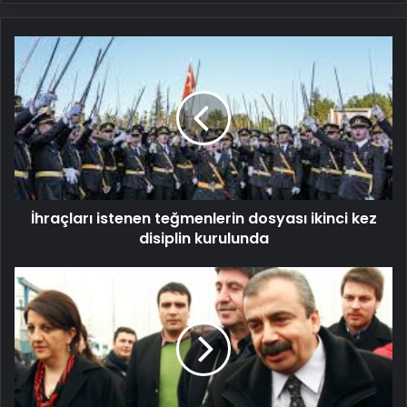
İhraçları
istenen
teğmenlerin
dosyası
ikinci
kez
disiplin
kurulunda
İhraçları istenen teğmenlerin dosyası ikinci kez
disiplin kurulunda
DEM
Parti
heyeti
ile
Öcalan
arasındaki
görüşme