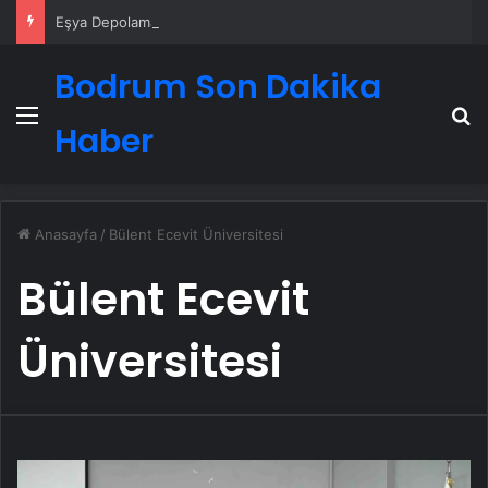
Eşya Depolama Rehberi
Bodrum Son Dakika
Menü
A
Haber
Anasayfa
/
Bülent Ecevit Üniversitesi
Bülent Ecevit
Üniversitesi