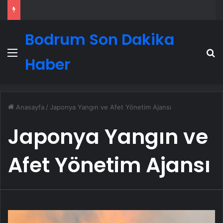
Bodrum Son Dakika
Menü
A
Haber
Anasayfa
/
Japonya Yangın ve Afet Yönetim Ajansı
Japonya Yangın ve
Afet Yönetim Ajansı