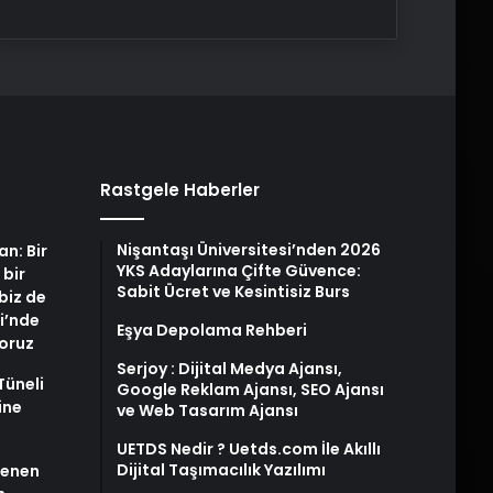
Rastgele Haberler
Nişantaşı Üniversitesi’nden 2026
an: Bir
YKS Adaylarına Çifte Güvence:
 bir
Sabit Ücret ve Kesintisiz Burs
biz de
i’nde
Eşya Depolama Rehberi
yoruz
Serjoy : Dijital Medya Ajansı,
Tüneli
Google Reklam Ajansı, SEO Ajansı
ine
ve Web Tasarım Ajansı
UETDS Nedir ? Uetds.com İle Akıllı
Dijital Taşımacılık Yazılımı
stenen