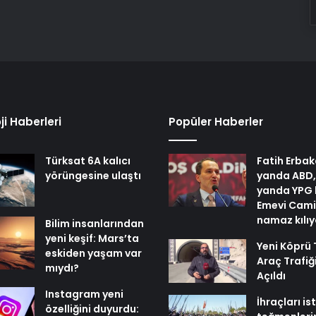
ji Haberleri
Popüler Haberler
Türksat 6A kalıcı
Fatih Erbak
yörüngesine ulaştı
yanda ABD,
yanda YPG 
Emevi Cami
namaz kılı
Bilim insanlarından
yeni keşif: Mars’ta
Yeni Köprü 
eskiden yaşam var
Araç Trafiğ
mıydı?
Açıldı
Instagram yeni
İhraçları i
özelliğini duyurdu: