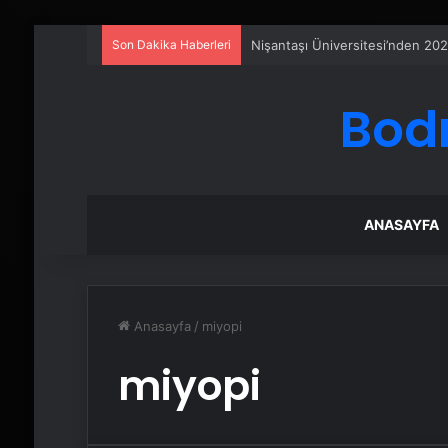
Son Dakika Haberleri
Nişantaşı Üniversitesi’nden 202
Bod
ANASAYFA
Anasayfa
/
miyopi
miyopi