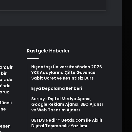
Rastgele Haberler
Nişantaşı Üniversitesi’nden 2026
an: Bir
YKS Adaylarına Çifte Güvence:
 bir
Sabit Ücret ve Kesintisiz Burs
biz de
i’nde
Eşya Depolama Rehberi
yoruz
Serjoy : Dijital Medya Ajansı,
Tüneli
Google Reklam Ajansı, SEO Ajansı
ine
ve Web Tasarım Ajansı
UETDS Nedir ? Uetds.com İle Akıllı
Dijital Taşımacılık Yazılımı
stenen