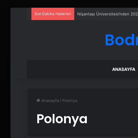
Son Dakika Haberleri
Nişantaşı Üniversitesi’nden 202
Bod
ANASAYFA
Anasayfa
/
Polonya
Polonya