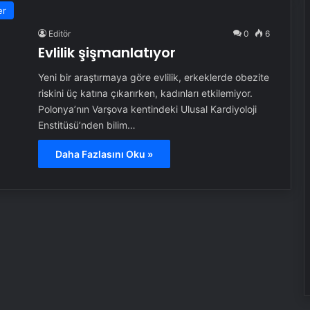
er
Editör
0
6
Evlilik şişmanlatıyor
Yeni bir araştırmaya göre evlilik, erkeklerde obezite
riskini üç katına çıkarırken, kadınları etkilemiyor.
Polonya’nın Varşova kentindeki Ulusal Kardiyoloji
Enstitüsü’nden bilim…
Daha Fazlasını Oku »