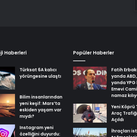
ji Haberleri
Popüler Haberler
Türksat 6A kalıcı
Fatih Erbak
yörüngesine ulaştı
yanda ABD,
yanda YPG 
Emevi Cami
namaz kılı
Bilim insanlarından
yeni keşif: Mars’ta
Yeni Köprü 
eskiden yaşam var
Araç Trafiğ
mıydı?
Açıldı
Instagram yeni
İhraçları i
özelliğini duyurdu: