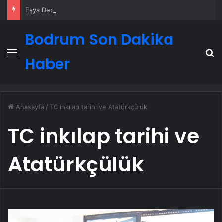
Eşya Depolama Rehberi
Bodrum Son Dakika
Menü
A
Haber
Anasayfa
/
TC inkılap tarihi ve Atatürkçülük
TC inkılap tarihi ve
Atatürkçülük