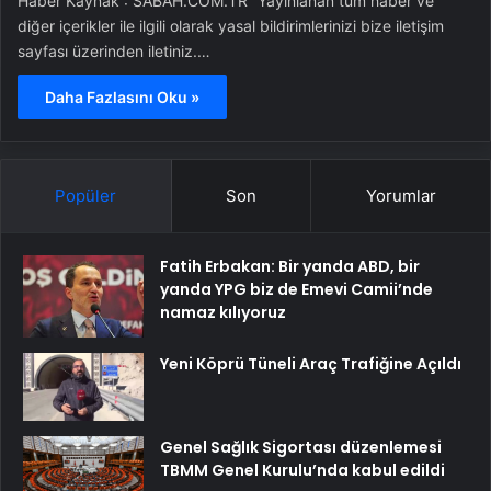
Haber Kaynak : SABAH.COM.TR “Yayınlanan tüm haber ve
diğer içerikler ile ilgili olarak yasal bildirimlerinizi bize iletişim
sayfası üzerinden iletiniz.…
Daha Fazlasını Oku »
Popüler
Son
Yorumlar
Fatih Erbakan: Bir yanda ABD, bir
yanda YPG biz de Emevi Camii’nde
namaz kılıyoruz
Yeni Köprü Tüneli Araç Trafiğine Açıldı
Genel Sağlık Sigortası düzenlemesi
TBMM Genel Kurulu’nda kabul edildi