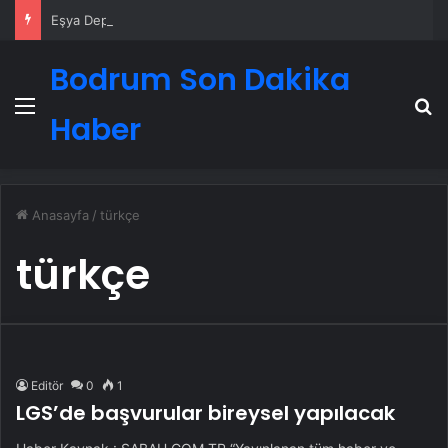
Eşya Depolama Rehberi
Bodrum Son Dakika
Menü
A
Haber
Anasayfa
/
türkçe
türkçe
Editör
0
1
LGS’de başvurular bireysel yapılacak