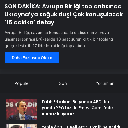
SON DAKİKA: Avrupa Birliği toplantısında
Ukrayna’ya soğuk duş! Çok konuşulacak
’15 dakika’ detayı
Avrupa Birliği, savunma konusundaki endişelerin zirveye
ulaşması sonrası Brüksel’de 10 saat süren kritik bir toplantı
gerçekleştirdi. 27 liderin katıldığı toplantıda…
Daha Fazlasını Oku »
Popüler
Son
Yorumlar
Fatih Erbakan: Bir yanda ABD, bir
yanda YPG biz de Emevi Camii’nde
namaz kılıyoruz
Yeni Köprü Tüneli Araç Trafiğine Açıldı