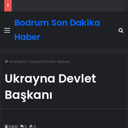
Bodrum Son Dakika
Menü
A
Haber
Anasayfa
/
Ukrayna Devlet Başkanı
Ukrayna Devlet
Başkanı
Editör
0
3