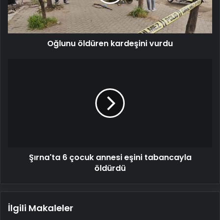
Oğlunu öldüren kardeşini vurdu
Şırna'ta
6
çocuk
annesi
eşini
tabancayla
öldürdü
Şırna'ta 6 çocuk annesi eşini tabancayla
öldürdü
İlgili Makaleler