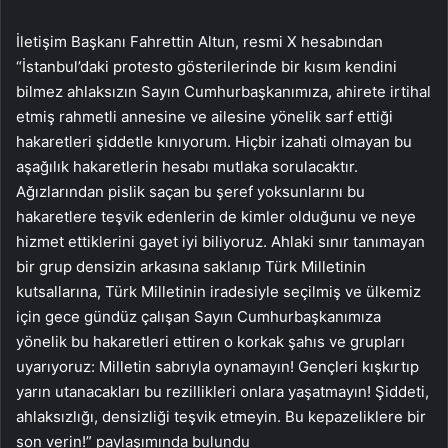
İletişim Başkanı Fahrettin Altun, resmi X hesabından
“İstanbul’daki protesto gösterilerinde bir kısım kendini
bilmez ahlaksızın Sayın Cumhurbaşkanımıza, ahirete irtihal
etmiş rahmetli annesine ve ailesine yönelik sarf ettiği
hakaretleri şiddetle kınıyorum. Hiçbir izahati olmayan bu
aşağılık hakaretlerin hesabı mutlaka sorulacaktır.
Ağızlarından pislik saçan bu şeref yoksunlarını bu
hakaretlere teşvik edenlerin de kimler olduğunu ve neye
hizmet ettiklerini gayet iyi biliyoruz. Ahlaki sınır tanımayan
bir grup densizin arkasına saklanıp Türk Milletinin
kutsallarına, Türk Milletinin iradesiyle seçilmiş ve ülkemiz
için gece gündüz çalışan Sayın Cumhurbaşkanımıza
yönelik bu hakaretleri ettiren o korkak şahıs ve grupları
uyarıyoruz: Milletin sabrıyla oynamayın! Gençleri kışkırtıp
yarın utanacakları bu rezillikleri onlara yaşatmayın! Şiddeti,
ahlaksızlığı, densizliği teşvik etmeyin. Bu kepazeliklere bir
son verin!” paylaşımında bulundu