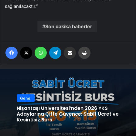
sağlanılacaktır.”
Son dakika haberler
Facebook
X
WhatsApp
Telegram
Email'den paylaş
Yaz
Genel
Nişantaşı Üniversitesi’nden 2026 YKS
Adaylarına Çifte Güvence: Sabit Ücret ve
Kesintisiz Burs