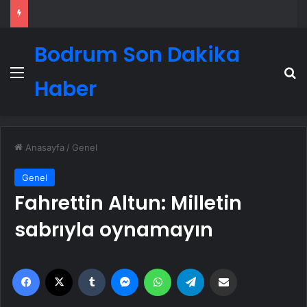
Bodrum Son Dakika
Menü
A
Haber
Anasayfa
/
Genel
Genel
Fahrettin Altun: Milletin
sabrıyla oynamayın
Facebook
X
Tumblr
Messenger
WhatsApp
Telegram
Email'den paylaş