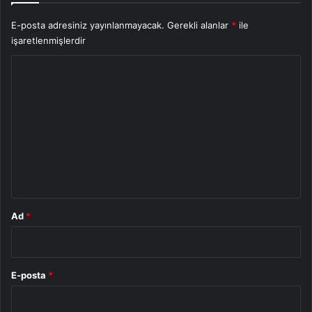
E-posta adresiniz yayınlanmayacak.
Gerekli alanlar
*
ile
işaretlenmişlerdir
Y
o
r
u
m
*
Ad
*
E-posta
*