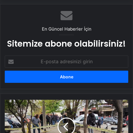
En Güncel Haberler İçin
Sitemize abone olabilirsiniz!
E-
posta
adresinizi
girin
Oğlunu
öldüren
kardeşini
vurdu