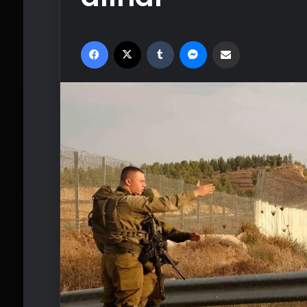
Facebook
X
Tumblr
Messenger
Email'den paylaş