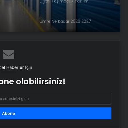
Dijital Taşımacılık Yazılımı
Umre Ne Kadar 2026 2027
Vira Assistance’tan Türkiye
Genelinde Güvenli Araç Taşıma ve
Yol Yardım Atağı
el Haberler İçin
Bahçe Mobilyaları Seçimi Rehberi
ne olabilirsiniz!
Ankara Yatak Yıkama Hizmetleriyle
Temiz ve Sağlıklı Ortamlar
Samsun’da Güvenilir Diş Merkezi:
Kaliteli ve Profesyonel Hizmetler