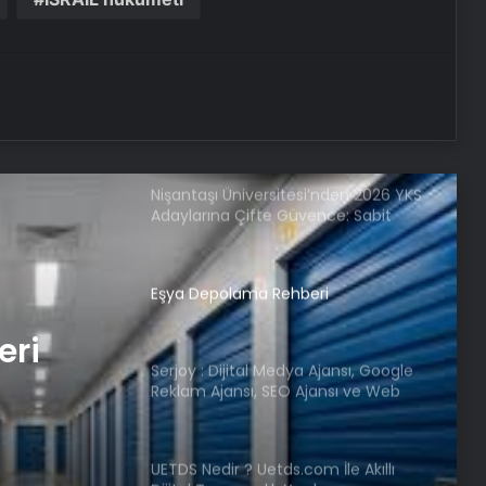
Kaliteli ve Profesyonel Hizmetler
Atakum’da Güvenilir Diş Hizmetleri:
Özel Dentalpark Kliniği
Nişantaşı Üniversitesi’nden 2026 YKS
Adaylarına Çifte Güvence: Sabit
Ücret ve Kesintisiz Burs
Eşya Depolama Rehberi
eri
Serjoy : Dijital Medya Ajansı, Google
Reklam Ajansı, SEO Ajansı ve Web
Tasarım Ajansı
UETDS Nedir ? Uetds.com İle Akıllı