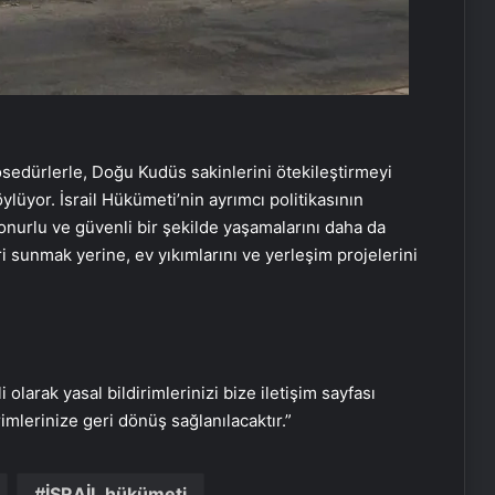
sedürlerle, Doğu Kudüs sakinlerini ötekileştirmeyi
ylüyor. İsrail Hükümeti’nin ayrımcı politikasının
Vira Assistance’tan Türkiye
in onurlu ve güvenli bir şekilde yaşamalarını daha da
Genelinde Güvenli Araç Taşıma ve
i sunmak yerine, ev yıkımlarını ve yerleşim projelerini
Yol Yardım Atağı
Bahçe Mobilyaları Seçimi Rehberi
i olarak yasal bildirimlerinizi bize iletişim sayfası
Ankara Yatak Yıkama Hizmetleriyle
Temiz ve Sağlıklı Ortamlar
rimlerinize geri dönüş sağlanılacaktır.”
İSRAİL hükümeti
Samsun’da Güvenilir Diş Merkezi: