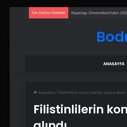
Son Dakika Haberleri
Eşya Depolama Rehberi
Bod
ANASAYFA
Anasayfa
/
Filistinlilerin konut planları askıya alındı
Filistinlilerin k
alındı