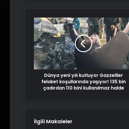
Dünya
yeni
yılı
kutluyor
Gazzeliler
felaket
koşullarında
yaşıyor!
135
Dünya yeni yılı kutluyor Gazzeliler
bin
çadırdan
felaket koşullarında yaşıyor! 135 bin
110
çadırdan 110 bini kullanılmaz halde
bini
kullanılmaz
halde
İlgili Makaleler