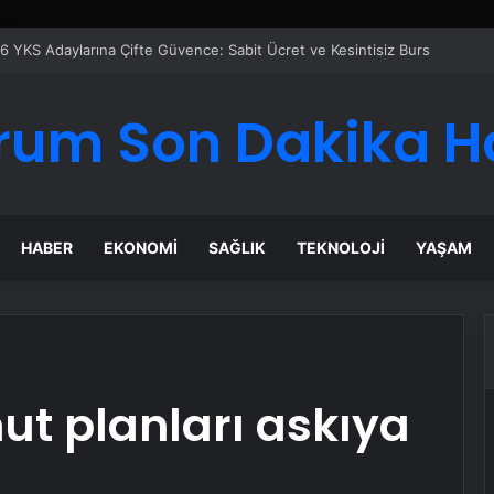
rum Son Dakika H
HABER
EKONOMI
SAĞLIK
TEKNOLOJI
YAŞAM
onut planları askıya