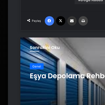
Facebook
X
Email'den paylaş
Yaz
Paylaş
Sonrakini Oku
Genel
Eşya Depolama Rehb