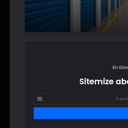
En Günc
Sitemize abo
E-
posta
adresinizi
girin