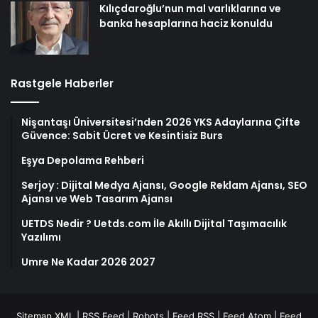
Kılıçdaroğlu’nun mal varlıklarına ve
banka hesaplarına haciz konuldu
Rastgele Haberler
Nişantaşı Üniversitesi’nden 2026 YKS Adaylarına Çifte
Güvence: Sabit Ücret ve Kesintisiz Burs
Eşya Depolama Rehberi
Serjoy : Dijital Medya Ajansı, Google Reklam Ajansı, SEO
Ajansı ve Web Tasarım Ajansı
UETDS Nedir ? Uetds.com İle Akıllı Dijital Taşımacılık
Yazılımı
Umre Ne Kadar 2026 2027
Sitemap XML
|
RSS Feed
|
Robots
|
Feed RSS
|
Feed Atom
|
Feed