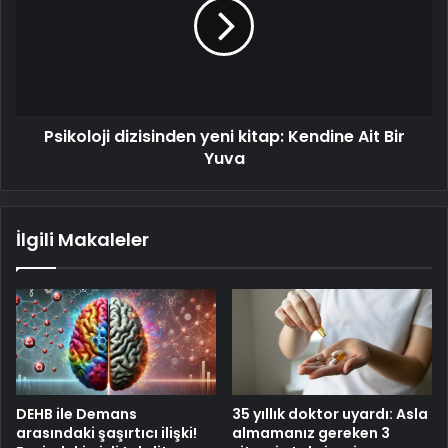
kitap:
Kendine
Ait
Bir
Yuva
Psikoloji dizisinden yeni kitap: Kendine Ait Bir
Yuva
İlgili Makaleler
DEHB ile Demans
35 yıllık doktor uyardı: Asla
arasındaki şaşırtıcı ilişki!
almamanız gereken 3