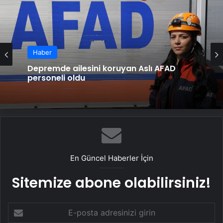
Haber
Depremde ailesini koruyan Aslı AFAD
personeli oldu
En Güncel Haberler İçin
Sitemize abone olabilirsiniz!
E-
posta