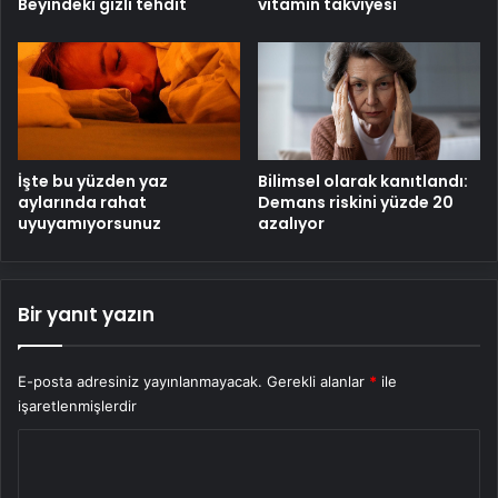
Beyindeki gizli tehdit
vitamin takviyesi
İşte bu yüzden yaz
Bilimsel olarak kanıtlandı:
aylarında rahat
Demans riskini yüzde 20
uyuyamıyorsunuz
azalıyor
Bir yanıt yazın
E-posta adresiniz yayınlanmayacak.
Gerekli alanlar
*
ile
işaretlenmişlerdir
Y
o