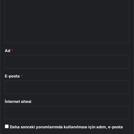
r
u
m
*
Ad
*
E-posta
*
İnternet sitesi
Daha sonraki yorumlarımda kullanılması için adım, e-posta