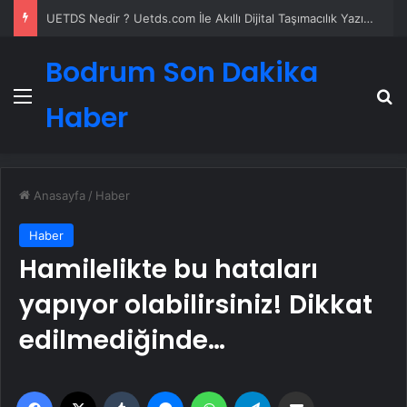
Umre Ne Kadar 2026 2027
Bodrum Son Dakika
Menü
A
Haber
Anasayfa
/
Haber
Haber
Hamilelikte bu hataları
yapıyor olabilirsiniz! Dikkat
edilmediğinde…
Facebook
X
Tumblr
Messenger
WhatsApp
Telegram
Email'den paylaş