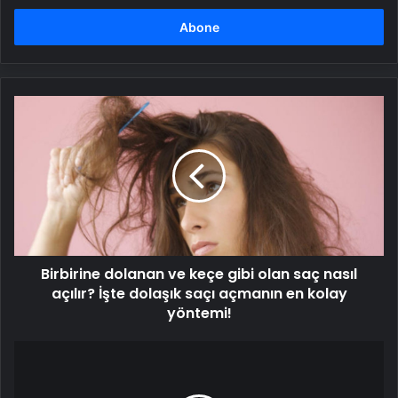
adresinizi
girin
Birbirine
dolanan
ve
keçe
gibi
olan
saç
nasıl
açılır?
Birbirine dolanan ve keçe gibi olan saç nasıl
İşte
dolaşık
açılır? İşte dolaşık saçı açmanın en kolay
saçı
yöntemi!
açmanın
en
Psikoloji
kolay
dizisinden
yöntemi!
yeni