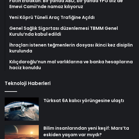
Fatih Erbakan: Bir yanda ABD, bir yanda YPG biz de
Emevi Camii’nde namaz kılıyoruz
Yeni Köprü Tüneli Araç Trafiğine Açıldı
Genel Sağlık Sigortası düzenlemesi TBMM Genel
Kurulu’nda kabul edildi
İhraçları istenen teğmenlerin dosyası ikinci kez disiplin
kurulunda
Kılıçdaroğlu’nun mal varlıklarına ve banka hesaplarına
haciz konuldu
Teknoloji Haberleri
Türksat 6A kalıcı yörüngesine ulaştı
Bilim insanlarından yeni keşif: Mars’ta
eskiden yaşam var mıydı?