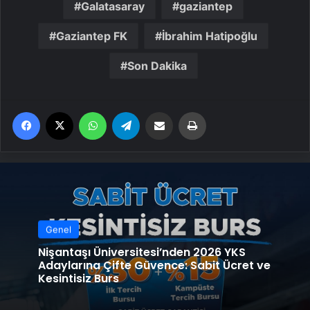
Galatasaray
gaziantep
Gaziantep FK
İbrahim Hatipoğlu
Son Dakika
Facebook
X
WhatsApp
Telegram
Email'den paylaş
Yaz
Genel
Nişantaşı Üniversitesi’nden 2026 YKS
Adaylarına Çifte Güvence: Sabit Ücret ve
Kesintisiz Burs