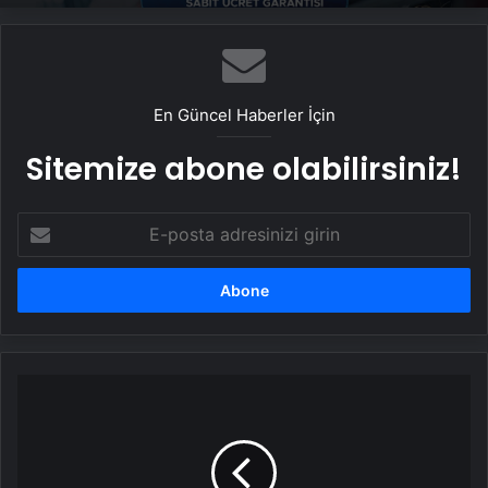
En Güncel Haberler İçin
Sitemize abone olabilirsiniz!
E-
posta
adresinizi
girin
Gaziantep
FK
1-
0
Galatasaray: