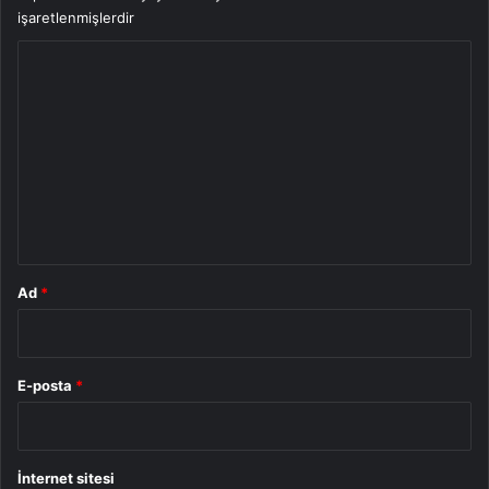
işaretlenmişlerdir
Y
o
r
u
m
*
Ad
*
E-posta
*
İnternet sitesi