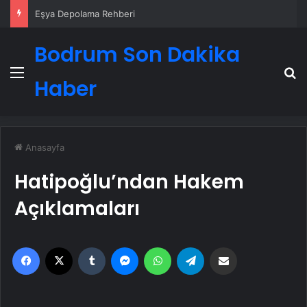
Eşya Depolama Rehberi
Bodrum Son Dakika
Menü
A
Haber
Anasayfa
Hatipoğlu’ndan Hakem
Açıklamaları
Facebook
X
Tumblr
Messenger
WhatsApp
Telegram
Email'den paylaş