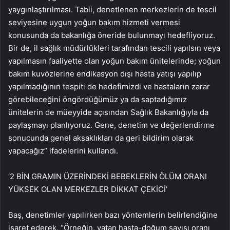
yaygınlaştırılması. Tabii, denetlenen merkezlerin de tescil
seviyesine uygun yoğun bakım hizmeti vermesi
konusunda da bakanlığa öneride bulunmayı hedefliyoruz.
Bir de, il sağlık müdürlükleri tarafından tescili yapılsın veya
yapılmasın faaliyette olan yoğun bakım ünitelerinde; yoğun
bakım kuvözlerine endikasyon dışı hasta yatışı yapılıp
yapılmadığının tespiti de hedefimizdi ve hastaların zarar
görebileceğini öngördüğümüz ya da saptadığımız
ünitelerin de müeyyide açısından Sağlık Bakanlığıyla da
paylaşmayı planlıyoruz. Gene, denetim ve değerlendirme
sonucunda genel aksaklıkları da geri bildirim olarak
yapacağız” ifadelerini kullandı.
‘2 BİN GRAMIN ÜZERİNDEKİ BEBEKLERİN ÖLÜM ORANI
YÜKSEK OLAN MERKEZLER DİKKAT ÇEKİCİ’
Baş, denetimler yapılırken bazı yöntemlerin belirlendiğine
işaret ederek, “Örneğin, yatan hasta-doğum sayısı oranı