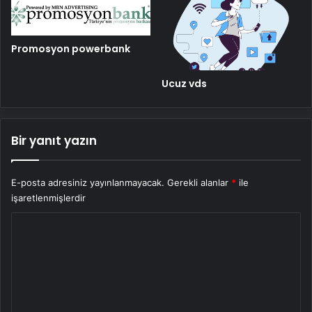
Promosyon powerbank
Ucuz vds
Bir yanıt yazın
E-posta adresiniz yayınlanmayacak.
Gerekli alanlar
*
ile
işaretlenmişlerdir
Y
o
r
u
m