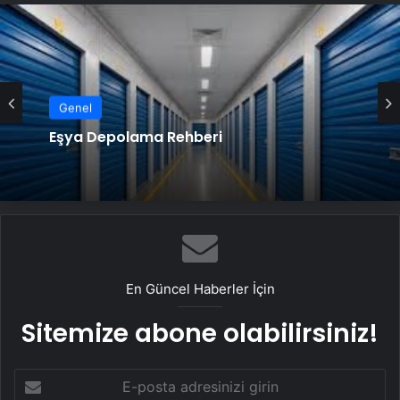
Genel
Eşya Depolama Rehberi
En Güncel Haberler İçin
Sitemize abone olabilirsiniz!
E-
posta