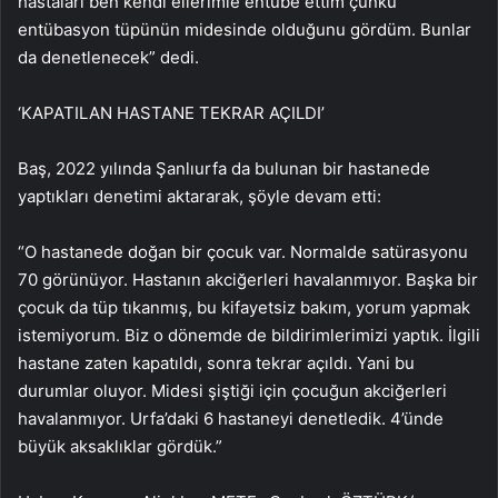
hastaları ben kendi ellerimle entübe ettim çünkü
entübasyon tüpünün midesinde olduğunu gördüm. Bunlar
da denetlenecek” dedi.
‘KAPATILAN HASTANE TEKRAR AÇILDI’
Baş, 2022 yılında Şanlıurfa da bulunan bir hastanede
yaptıkları denetimi aktararak, şöyle devam etti:
“O hastanede doğan bir çocuk var. Normalde satürasyonu
70 görünüyor. Hastanın akciğerleri havalanmıyor. Başka bir
çocuk da tüp tıkanmış, bu kifayetsiz bakım, yorum yapmak
istemiyorum. Biz o dönemde de bildirimlerimizi yaptık. İlgili
hastane zaten kapatıldı, sonra tekrar açıldı. Yani bu
durumlar oluyor. Midesi şiştiği için çocuğun akciğerleri
havalanmıyor. Urfa’daki 6 hastaneyi denetledik. 4’ünde
büyük aksaklıklar gördük.”