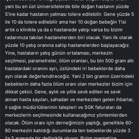
yani bu en üst üniversitelerde bile doğan hastanın yüzde
5’ine kadar hastanın yatması tolere edilebilir. Gene yüzde 5
ile 10 da tolere edilebilir ama her 10 doğan bebeğin 1’isi
artık o klinikte ya da o hastanede yatışı varsa bu bizim
radarımıza takılan hastanelerden biri olacak. Yani ilk olarak
yüzde 10 yatış oranına sahip hastanelerden başlayacağız.
Yine, hastaların yatış günün ortalaması, merkezin
seçilmesi, parametreler, ölüm oranları, bu bin 500 gram altı
hastalardaki oranını ayrı, üstündeki iri bebeklerde daha
ayrı olarak değerlendireceğiz. Yani 2 bin gramın üzerindeki
bebeklerin daha fazla ölüm oranı olan merkezler bizim için
dikkat çekici. Gene, aylık ve yıllık sevk edilen ve sevk
alınan hasta sayıları, sahadan ve merkezden gelen ihbarlar,
il sağlık müdürlüklerinin talepleri ve SGK faturaları da
merkezlerin seçilmesinde kullanacağımız yöntemlerden
olacak. Ölüm oranı için derneğimizin yaptığı, genellikle 60-
80 merkezin katıldığı durumlarda ten bebeklerde yüzde 3
ila 5 arasında bir değişiklik oluyor. Bizim prematüre