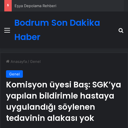
Eşya Depolama Rehberi
Bodrum Son Dakika
Menü
A
Haber
Anasayfa
/
Genel
Genel
Komisyon üyesi Baş: SGK’ya
yapılan bildirimle hastaya
uygulandığı söylenen
tedavinin alakası yok