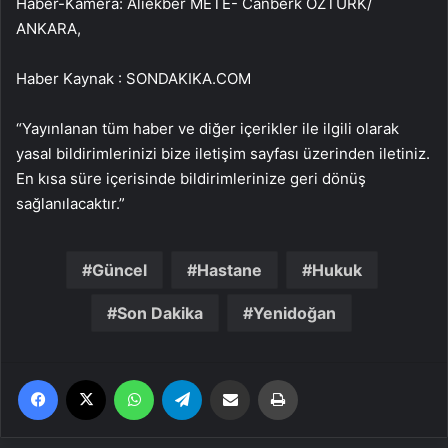
Haber-Kamera: Aliekber METE- Canberk ÖZTÜRK/
ANKARA,
Haber Kaynak : SONDAKIKA.COM
“Yayınlanan tüm haber ve diğer içerikler ile ilgili olarak
yasal bildirimlerinizi bize iletişim sayfası üzerinden iletiniz.
En kısa süre içerisinde bildirimlerinize geri dönüş
sağlanılacaktır.”
Güncel
Hastane
Hukuk
Son Dakika
Yenidoğan
Facebook
X
WhatsApp
Telegram
Email'den paylaş
Yaz