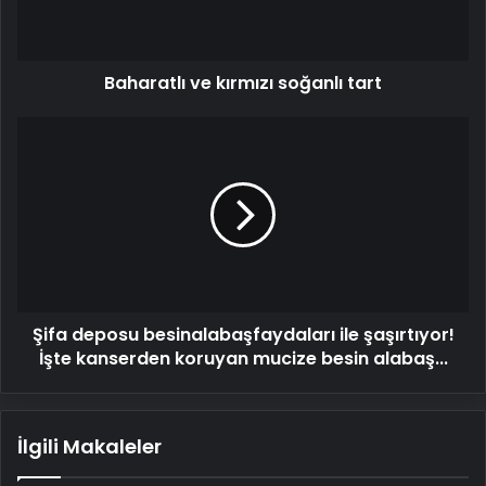
Baharatlı ve kırmızı soğanlı tart
Şifa
deposu
besinalabaşfaydaları
ile
şaşırtıyor!
İşte
kanserden
koruyan
mucize
Şifa deposu besinalabaşfaydaları ile şaşırtıyor!
besin
alabaş...
İşte kanserden koruyan mucize besin alabaş...
İlgili Makaleler