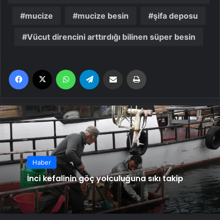
mucize
mucize besin
şifa deposu
Vücut direncini arttırdığı bilinen süper besin
Facebook
X
WhatsApp
Telegram
Email'den paylaş
Yaz
Haber
İnci kefalinin göç yolculuğuna sıkı takip