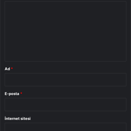
Y
o
r
u
m
*
Ad
*
E-posta
*
İnternet sitesi