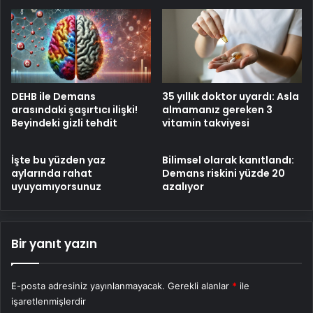
DEHB ile Demans
35 yıllık doktor uyardı: Asla
arasındaki şaşırtıcı ilişki!
almamanız gereken 3
Beyindeki gizli tehdit
vitamin takviyesi
İşte bu yüzden yaz
Bilimsel olarak kanıtlandı:
aylarında rahat
Demans riskini yüzde 20
uyuyamıyorsunuz
azalıyor
Bir yanıt yazın
E-posta adresiniz yayınlanmayacak.
Gerekli alanlar
*
ile
işaretlenmişlerdir