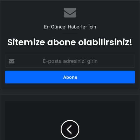
En Güncel Haberler İçin
Sitemize abone olabilirsiniz!
E-
posta
adresinizi
girin
Baharatlı
ve
kırmızı
soğanlı
tart