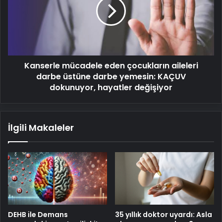
çocukların
aileleri
darbe
üstüne
darbe
yemesin:
Kanserle mücadele eden çocukların aileleri
KAÇUV
dokunuyor,
darbe üstüne darbe yemesin: KAÇUV
hayatler
dokunuyor, hayatler değişiyor
değişiyor
İlgili Makaleler
DEHB ile Demans
35 yıllık doktor uyardı: Asla