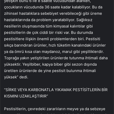
yetişkin bunu 6 ile 8 saatte vücudundan atarken,
çocukların vücudunda 36 saate kadar kalabiliyor. Bu da
zihinsel hastalıklara sebebiyet verebileceği gibi üreme
hastalıklarında da problem yaratabiliyor. Sağlıksız
nesillerin oluşmasında tüm kimyasal kalıntılar gibi
pestisitlerin de çok ciddi bir riski var. Bu durumda
pestisitlere ilişkin önemli problemlerden biri. Pestisiti
sıkça barındıran ürünler, hızlı tüketim kanalındaki ürünler
ya da ömrü kısa olan maydanoz, marul gibi yeşilliklerdir.
Toprağa yakın yetiştirilen ürünlerde tutunma ihtimali daha
yüksektir. Yeşilbiber, kapya biber gibi sezon dışında
üretilen ürünlerde de yine pestisit bulunma ihtimali
yüksek” dedi.
“SİRKE VEYA KARBONATLA YIKAMAK PESTİSİTLERİN BİR
KISMINI UZAKLAŞTIRIR”
Pestisitlerin, çevredeki zararlıların meyve ya da sebzeye