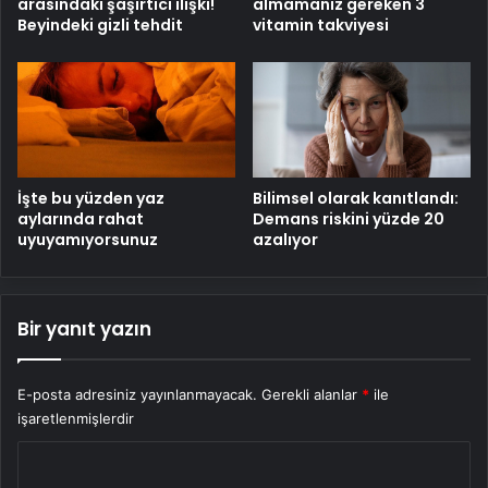
arasındaki şaşırtıcı ilişki!
almamanız gereken 3
Beyindeki gizli tehdit
vitamin takviyesi
İşte bu yüzden yaz
Bilimsel olarak kanıtlandı:
aylarında rahat
Demans riskini yüzde 20
uyuyamıyorsunuz
azalıyor
Bir yanıt yazın
E-posta adresiniz yayınlanmayacak.
Gerekli alanlar
*
ile
işaretlenmişlerdir
Y