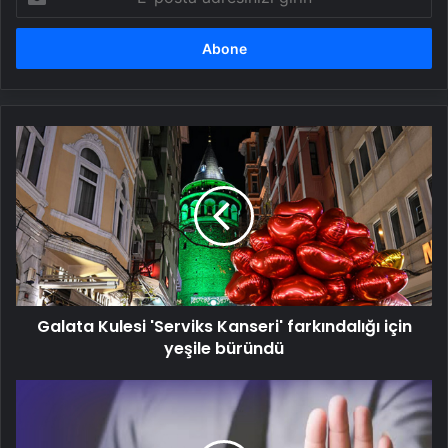
posta
adresinizi
girin
Galata
Kulesi
'Serviks
Kanseri'
farkındalığı
için
yeşile
büründü
Galata Kulesi 'Serviks Kanseri' farkındalığı için
yeşile büründü
Kanserle
mücadele
eden