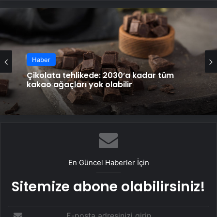
Haber
Çikolata tehlikede: 2030’a kadar tüm
kakao ağaçları yok olabilir
En Güncel Haberler İçin
Sitemize abone olabilirsiniz!
E-