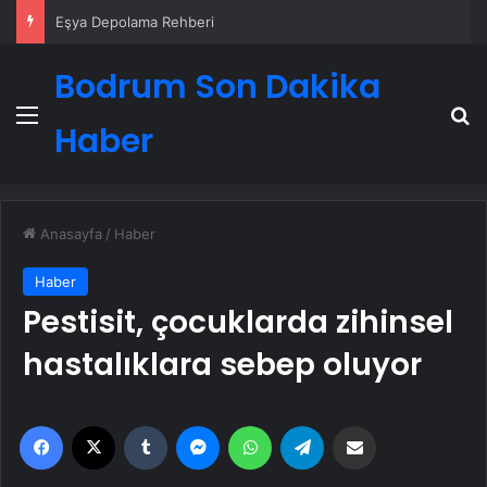
Eşya Depolama Rehberi
Bodrum Son Dakika
Menü
A
Haber
Anasayfa
/
Haber
Haber
Pestisit, çocuklarda zihinsel
hastalıklara sebep oluyor
Facebook
X
Tumblr
Messenger
WhatsApp
Telegram
Email'den paylaş