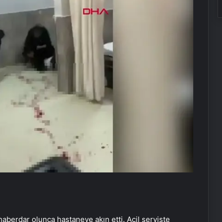
haberdar olunca hastaneye akın etti. Acil serviste