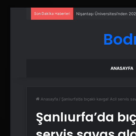
Son Dakika Haberleri
Eşya Depolama Rehberi
Bod
ANASAYFA
Anasayfa
/
Şanlıurfa’da bıçaklı kavga! Acil servis s
Şanlıurfa’da bıç
servis savaş a