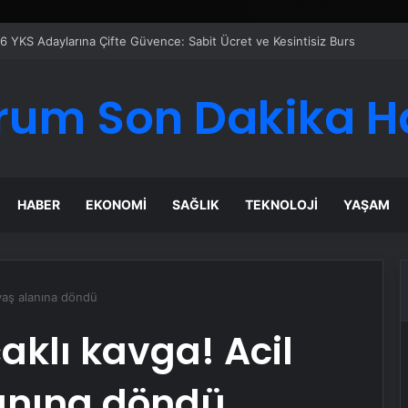
rum Son Dakika H
HABER
EKONOMI
SAĞLIK
TEKNOLOJI
YAŞAM
avaş alanına döndü
aklı kavga! Acil
lanına döndü