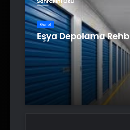
Sonrakini Oku
Genel
Eşya Depolama Rehb