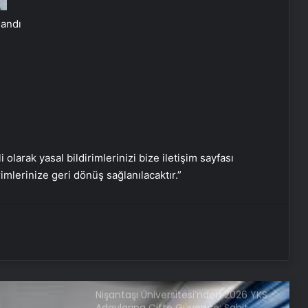
Genelinde Güvenli Araç Taşıma ve
Yol Yardım Atağı
landı
Bahçe Mobilyaları Seçimi Rehberi
Ankara Yatak Yıkama Hizmetleriyle
Temiz ve Sağlıklı Ortamlar
i olarak yasal bildirimlerinizi bize iletişim sayfası
Samsun’da Güvenilir Diş Merkezi:
rimlerinize geri dönüş sağlanılacaktır.”
Kaliteli ve Profesyonel Hizmetler
Atakum’da Güvenilir Diş Hizmetleri:
Özel Dentalpark Kliniği
Nişantaşı Üniversitesi’nden 2026 YKS
Adaylarına Çifte Güvence: Sabit