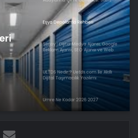
Ücret ve Kesintisiz Burs
Eşya Depolama Rehberi
eri
Serjoy : Dijital Medya Ajansı, Google
Reklam Ajansı, SEO Ajansı ve Web
Tasarım Ajansı
UETDS Nedir ? Uetds.com İle Akıllı
Dijital Taşımacılık Yazılımı
Umre Ne Kadar 2026 2027
Vira Assistance’tan Türkiye
Genelinde Güvenli Araç Taşıma ve
Yol Yardım Atağı