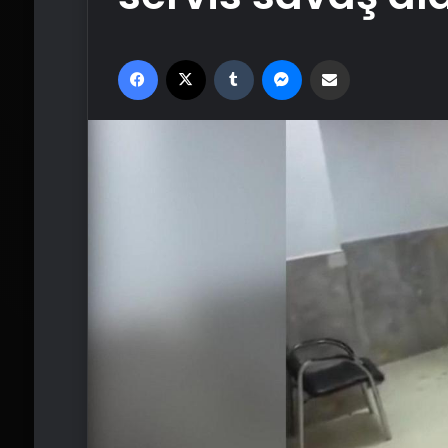
Facebook
X
Tumblr
Messenger
Email'den paylaş