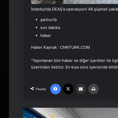
İstanbul’da DEAŞ’a operasyon! 46 şüpheli yaka
şanlıurfa
son dakika
haber
Haber Kaynak : CNNTURK.COM
“Yayınlanan tüm haber ve diğer içerikler ile ilgil
üzerinden iletiniz. En kısa süre içerisinde bildi
Facebook
X
Email'den paylaş
Yaz
Paylaş