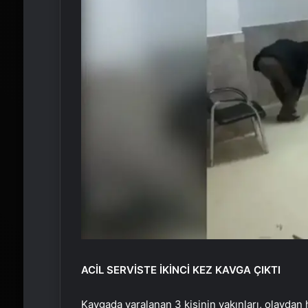
ACİL SERVİSTE İKİNCİ KEZ KAVGA ÇIKTI
Kavgada yaralanan 3 kişinin yakınları, olaydan 