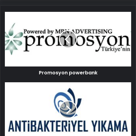
Promosyon
powerbank
Promosyon powerbank
Garantili
halı
yıkama