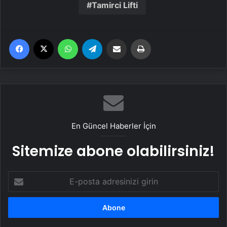
Tamirci Lifti
Facebook
X
WhatsApp
Telegram
Email'den paylaş
Yaz
En Güncel Haberler İçin
Sitemize abone olabilirsiniz!
E-
posta
adresinizi
girin