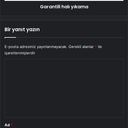
Garantili halı yıkama
Bir yanıt yazın
E-posta adresiniz yayınlanmayacak.
Gerekli alanlar
*
ile
işaretlenmişlerdir
Y
o
r
u
m
*
Ad
*