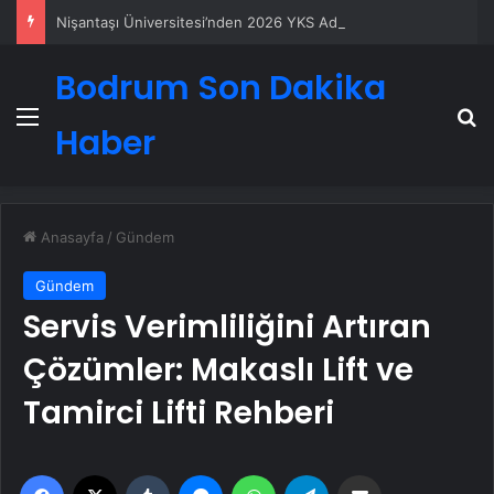
Nişantaşı Üniversitesi’nden 2026 YKS Adaylarına Çifte Güvence: Sabit Ücret ve Kesintisiz Burs
Bodrum Son Dakika
Menü
A
Haber
Anasayfa
/
Gündem
Gündem
Servis Verimliliğini Artıran
Çözümler: Makaslı Lift ve
Tamirci Lifti Rehberi
Facebook
X
Tumblr
Messenger
WhatsApp
Telegram
Email'den paylaş