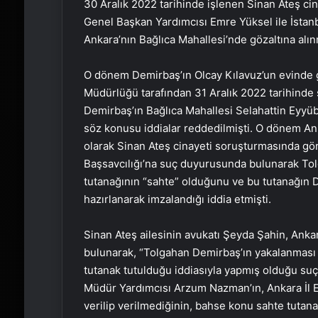
30 Aralık 2022 tarihinde işlenen Sinan Ateş cin
Genel Başkan Yardımcısı Emre Yüksel ile İstan
Ankara’nın Bağlıca Mahallesi’nde gözaltına alın
O dönem Demirbaş’ın Olcay Kılavuz’un evinde g
Müdürlüğü tarafından 31 Aralık 2022 tarihinde 
Demirbaş’ın Bağlıca Mahallesi Selahattin Eyyüb
söz konusu iddialar reddedilmişti. O dönem A
olarak Sinan Ateş cinayeti soruşturmasında g
Başsavcılığı’na suç duyurusunda bulunarak Tolg
tutanağının “sahte” olduğunu ve bu tutanağın D
hazırlanarak imzalandığı iddia etmişti.
Sinan Ateş ailesinin avukatı Şeyda Şahin, Ank
bulunarak, “Tolgahan Demirbaş’ın yakalanması
tutanak tutulduğu iddiasıyla yapmış olduğu s
Müdür Yardımcısı Arzum Nazman’ın, Ankara İl E
verilip verilmediğinin, bahse konu sahte tutan