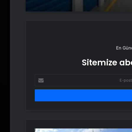
En Günc
Sitemize abo
E-
posta
adresinizi
girin
Ak