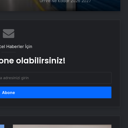
Umre Ne Kadar 2026 2027
Vira Assistance’tan Türkiye
Genelinde Güvenli Araç Taşıma ve
Yol Yardım Atağı
el Haberler İçin
Bahçe Mobilyaları Seçimi Rehberi
ne olabilirsiniz!
Ankara Yatak Yıkama Hizmetleriyle
Temiz ve Sağlıklı Ortamlar
Samsun’da Güvenilir Diş Merkezi:
Kaliteli ve Profesyonel Hizmetler
Atakum’da Güvenilir Diş Hizmetleri:
Özel Dentalpark Kliniği
İzmir'de