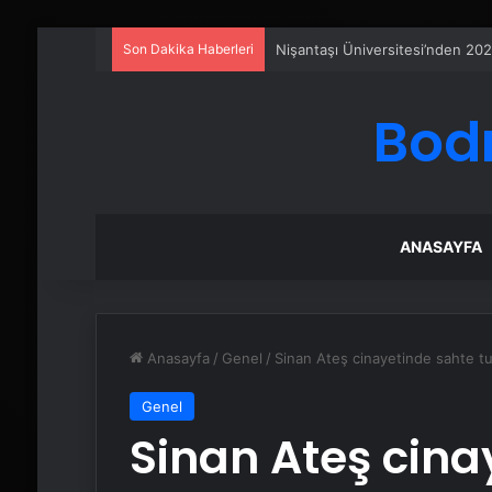
Son Dakika Haberleri
Eşya Depolama Rehberi
Bod
ANASAYFA
Anasayfa
/
Genel
/
Sinan Ateş cinayetinde sahte tu
Genel
Sinan Ateş cina