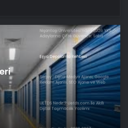
Atakum’da Güvenilir Diş Hizmetleri:
Özel Dentalpark Kliniği
Nişantaşı Üniversitesi’nden 2026 YKS
Adaylarına Çifte Güvence: Sabit
Ücret ve Kesintisiz Burs
Eşya Depolama Rehberi
eri
Serjoy : Dijital Medya Ajansı, Google
Reklam Ajansı, SEO Ajansı ve Web
Tasarım Ajansı
UETDS Nedir ? Uetds.com İle Akıllı
Dijital Taşımacılık Yazılımı