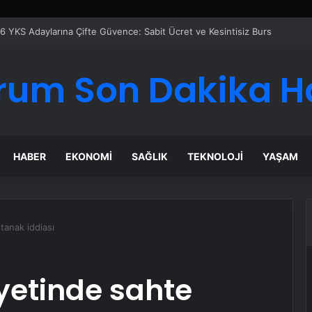
rum Son Dakika H
HABER
EKONOMI
SAĞLIK
TEKNOLOJI
YAŞAM
tanak iddiası
yetinde sahte