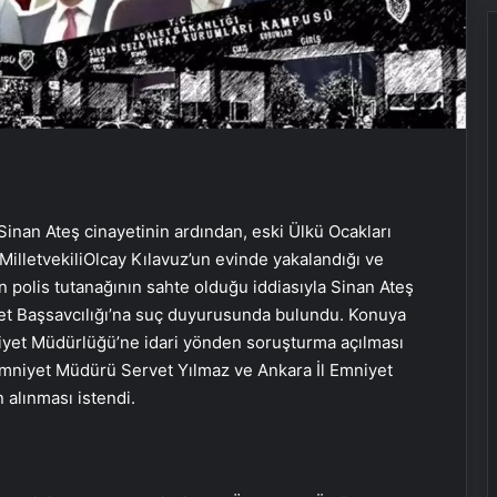
inan Ateş cinayetinin ardından, eski Ülkü Ocakları
lletvekiliOlcay Kılavuz’un evinde yakalandığı ve
in polis tutanağının sahte olduğu iddiasıyla Sinan Ateş
et Başsavcılığı’na suç duyurusunda bulundu. Konuya
Emniyet Müdürlüğü’ne idari yönden soruşturma açılması
Emniyet Müdürü Servet Yılmaz ve Ankara İl Emniyet
 alınması istendi.