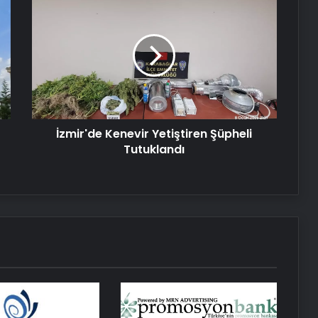
Kenevir
Yetiştiren
Nişantaşı Üniversitesi’nden 2026 YKS
Şüpheli
Adaylarına Çifte Güvence: Sabit
Tutuklandı
Ücret ve Kesintisiz Burs
Eşya Depolama Rehberi
İzmir'de Kenevir Yetiştiren Şüpheli
Tutuklandı
Serjoy : Dijital Medya Ajansı, Google
Reklam Ajansı, SEO Ajansı ve Web
Tasarım Ajansı
UETDS Nedir ? Uetds.com İle Akıllı
Dijital Taşımacılık Yazılımı
Umre Ne Kadar 2026 2027