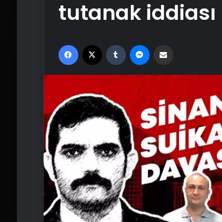
tutanak iddiası
Facebook
X
Tumblr
Messenger
Email'den paylaş