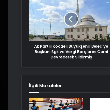
Partili
Kocaeli
Büyükşehir
Belediye
Başkanı
Sgk
ve
Vergi
Ak Partili Kocaeli Büyükşehir Belediye
Borçlarını
Cami
Başkanı Sgk ve Vergi Borçlarını Cami
Devrederek
Devrederek Sildirmiş
Sildirmiş
İlgili Makaleler