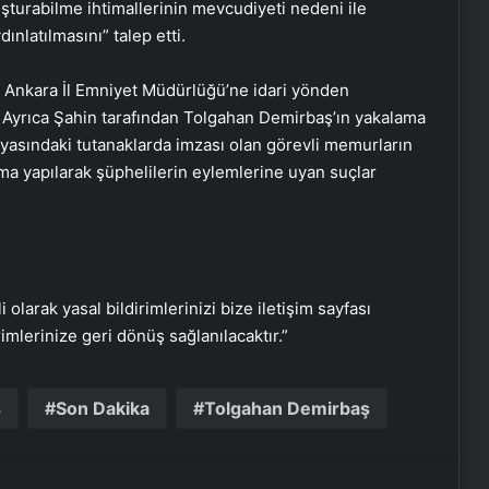
uşturabilme ihtimallerinin mevcudiyeti nedeni ile
dınlatılmasını” talep etti.
 ve Ankara İl Emniyet Müdürlüğü’ne idari yönden
 Ayrıca Şahin tarafından Tolgahan Demirbaş’ın yakalama
Vira Assistance’tan Türkiye
yasındaki tutanaklarda imzası olan görevli memurların
Genelinde Güvenli Araç Taşıma ve
turma yapılarak şüphelilerin eylemlerine uyan suçlar
Yol Yardım Atağı
Bahçe Mobilyaları Seçimi Rehberi
i olarak yasal bildirimlerinizi bize iletişim sayfası
Ankara Yatak Yıkama Hizmetleriyle
Temiz ve Sağlıklı Ortamlar
rimlerinize geri dönüş sağlanılacaktır.”
ş
Son Dakika
Tolgahan Demirbaş
Samsun’da Güvenilir Diş Merkezi:
Kaliteli ve Profesyonel Hizmetler