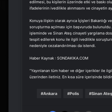
edilmesi, bu kişilerin üzerinde etki ve baskı ol
ifadelerinin ivedilikle alınmasını ve cinayetin ay
Konuya ilişkin olarak ayrıca İçişleri Bakanlığı
soruşturma açılması için başvuruda bulunuldu.
işleminde ve Sinan Ateş cinayeti yargılama dos
tespit edilerek konu ile ilgili ivedilikle soruş
nedeniyle cezalandırılması da istendi.
Haber Kaynak : SONDAKIKA.COM
“Yayınlanan tüm haber ve diğer içerikler ile ilgil
üzerinden iletiniz. En kısa süre içerisinde bildi
Ankara
Polis
Sinan Ate
Facebook
X
Email'den paylaş
Yaz