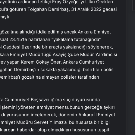
ayetinin ardından tetikçi Eray Özyağcı’yı Ülkü Ocakları
bul’a götüren Tolgahan Demirbaş, 31 Aralık 2022 gecesi
mıştı.
özaltına alındığı iddia edilmiş ancak Ankara Emniyet
saat 23.45’te hazırlanan “yakalama tutanağında”
i Caddesi üzerinde bir araçta yakalandığı söylenerek,
nkara Emniyet Müdürlüğü Asayiş Şube Müdür Yardımcısı
örev yapan Kerem Gökay Öner, Ankara Cumhuriyet
ahan Demirbaş’ın sokakta yakalandığı belirtilen polis
emirbaş’ı gözaltına almayan polisler tarafından
ara Cumhuriyet Başsavcılığı’na suç duyurusunda
 işlemini yöneten emniyet mensubunun gerçeğe aykırı
uç duyurusunun incelenerek, dönemin Ankara İl Emniyet
mniyet Müdürü Servet Yılmaz’a bu hususta bir bilgi
aklardan haberdar olup olmadıkları hususunun tespit