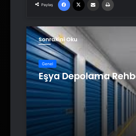
Paylaş
Sonrakini Oku
Genel
Eşya Depolama Rehb