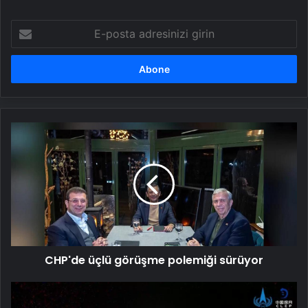
E-
posta
adresinizi
girin
CHP'de
üçlü
görüşme
polemiği
sürüyor
CHP'de üçlü görüşme polemiği sürüyor
Çin
Ay