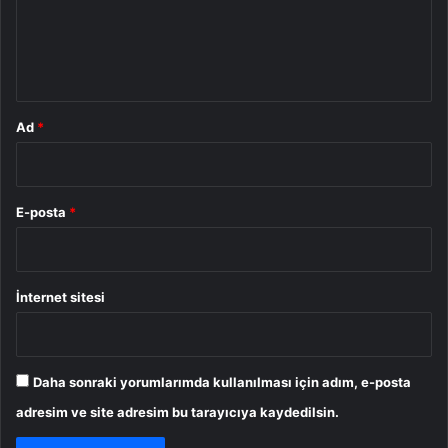
u
m
*
Ad
*
E-posta
*
İnternet sitesi
Daha sonraki yorumlarımda kullanılması için adım, e-posta
adresim ve site adresim bu tarayıcıya kaydedilsin.