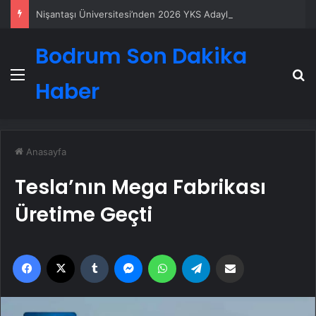
Nişantaşı Üniversitesi’nden 2026 YKS Adaylarına Çifte Güvence: Sabit Ücret ve Kesintisiz Burs
Bodrum Son Dakika
Menü
A
Haber
Anasayfa
Tesla’nın Mega Fabrikası
Üretime Geçti
Facebook
X
Tumblr
Messenger
WhatsApp
Telegram
Email'den paylaş