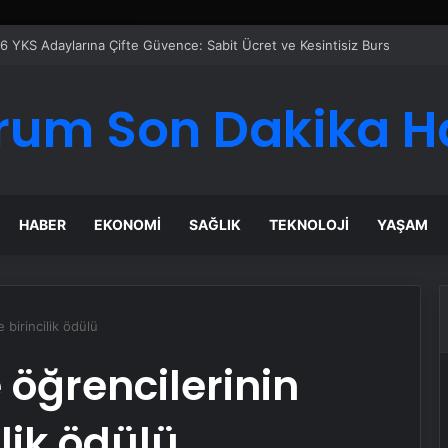
rum Son Dakika H
HABER
EKONOMI
SAĞLIK
TEKNOLOJI
YAŞAM
 birincilik ödülü
 öğrencilerinin
ilik ödülü