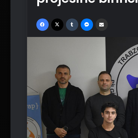
Facebook
X
Tumblr
Messenger
Email'den paylaş