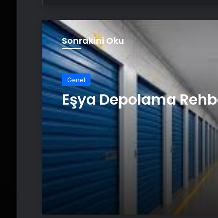
Sonrakini Oku
Genel
Eşya Depolama Rehb