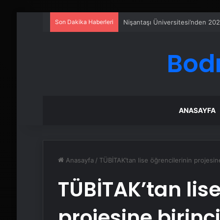
Son Dakika Haberleri
Eşya Depolama Rehberi
Bod
ANASAYFA
Anasayfa
/
TÜBİTAK’tan lise öğrencilerinin projesine
TÜBİTAK’tan lise
projesine birinc