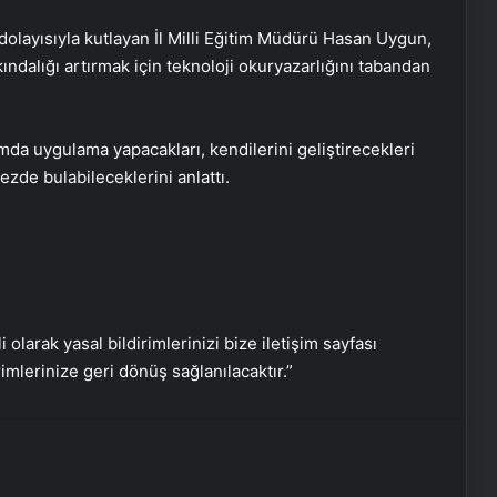
 dolayısıyla kutlayan İl Milli Eğitim Müdürü Hasan Uygun,
ındalığı artırmak için teknoloji okuryazarlığını tabandan
Vira Assistance’tan Türkiye
Genelinde Güvenli Araç Taşıma ve
Yol Yardım Atağı
mda uygulama yapacakları, kendilerini geliştirecekleri
zde bulabileceklerini anlattı.
Bahçe Mobilyaları Seçimi Rehberi
Ankara Yatak Yıkama Hizmetleriyle
Temiz ve Sağlıklı Ortamlar
i olarak yasal bildirimlerinizi bize iletişim sayfası
Samsun’da Güvenilir Diş Merkezi:
rimlerinize geri dönüş sağlanılacaktır.”
Kaliteli ve Profesyonel Hizmetler
Atakum’da Güvenilir Diş Hizmetleri:
Özel Dentalpark Kliniği