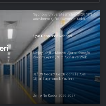
Nişantaşı Üniversitesi’nden 2026 YKS
Adaylarına Çifte Güvence: Sabit
Ücret ve Kesintisiz Burs
Eşya Depolama Rehberi
eri
Serjoy : Dijital Medya Ajansı, Google
Reklam Ajansı, SEO Ajansı ve Web
Tasarım Ajansı
UETDS Nedir ? Uetds.com İle Akıllı
Dijital Taşımacılık Yazılımı
Umre Ne Kadar 2026 2027