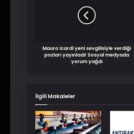
yeni
sevgilisiyle
verdiği
pozları
yayınladı!
Sosyal
medyada
Mauro Icardi yeni sevgilisiyle verdiği
yorum
yağdı
pozları yayınladı! Sosyal medyada
yorum yağdı
İlgili Makaleler