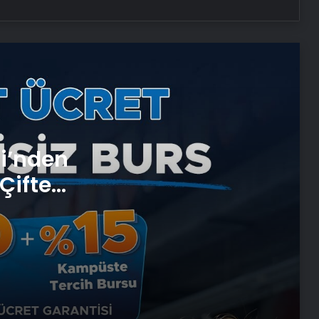
Serjoy : Dijital Medya Ajansı, Google
Reklam Ajansı, SEO Ajansı ve Web
Tasarım Ajansı
UETDS Nedir ? Uetds.com İle Akıllı
Dijital Taşımacılık Yazılımı
Umre Ne Kadar 2026 2027
si’nden
Çifte
Vira Assistance’tan Türkiye
 ve
Genelinde Güvenli Araç Taşıma ve
Yol Yardım Atağı
Bahçe Mobilyaları Seçimi Rehberi
Ankara Yatak Yıkama Hizmetleriyle