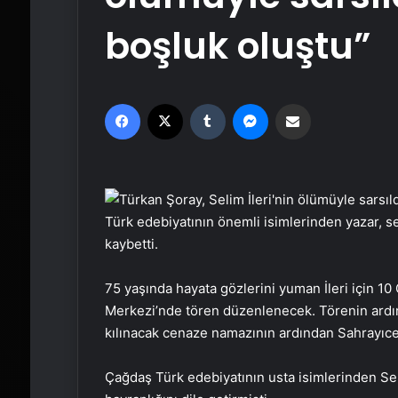
boşluk oluştu”
Facebook
X
Tumblr
Messenger
Email'den paylaş
Türk edebiyatının önemli isimlerinden yazar, sen
kaybetti.
75 yaşında hayata gözlerini yuman İleri için 1
Merkezi’nde tören düzenlenecek. Törenin ardınd
kılınacak cenaze namazının ardından Sahrayıced
Çağdaş Türk edebiyatının usta isimlerinden Seli