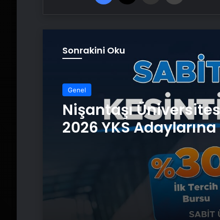
Sonrakini Oku
Genel
Nişantaşı Üniversite
2026 YKS Adaylarına 
Güvence: Sabit Ücret
Kesintisiz Burs