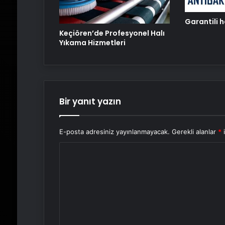
Garantili 
Keçiören’de Profesyonel Halı
Yıkama Hizmetleri
Bir yanıt yazın
E-posta adresiniz yayınlanmayacak.
Gerekli alanlar
*
i
Y
o
r
u
m