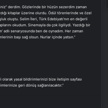
siniz” derdim. Gözlerinde bir hüzün sezerdim zaman
ğı kitaplar üzerine olurdu. Ödül törenlerinde ve özel
uk oluştu. Selim İleri, Türk Edebiyatı’nın en değerli
plarını okudum. Sinemayla da çok ilgiliydi. Yazdığı bir
üm’ adlı senaryosunda ben de oynadım. Her zaman
erinin başı sağ olsun. Nurlar içinde yatsın.”
Nişantaşı Üniversitesi’nden 2026 YKS
i olarak yasal bildirimlerinizi bize iletişim sayfası
Adaylarına Çifte Güvence: Sabit
rimlerinize geri dönüş sağlanılacaktır.”
Ücret ve Kesintisiz Burs
Eşya Depolama Rehberi