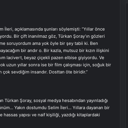
 İleri, açıklamasında şunları söylemişti: “Yıllar önce
ordu. Bir çift inanılmaz göz, Türkan Şoray’ın gözleri
me soruyordum ama yok öyle bir şey tabii ki. Ben
cağım bir andır o. Bir kazla, mutsuz bir kızın ilişkini
anım lacivert, beyaz çiçekli pazen elbise giyiyordu. Ve
k uzun yıllar sonra ise bir film çalışması için, soğuk bir
 çok sevdiğim insandır. Dosttan öte biridir.”
anan Türkan Şoray, sosyal medya hesabından yayınladığı
günüm… Yakın dostumdu Selim İleri… Yıllara dayanan bir
hassas yapısı ve naif kişiliği, yazdığı kitaplardaki