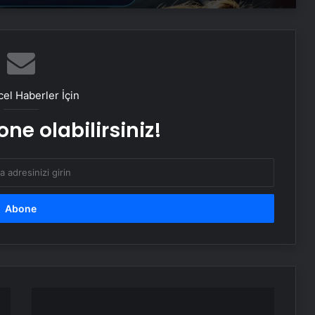
Temiz ve Sağlıklı Ortamlar
Samsun’da Güvenilir Diş Merkezi:
Kaliteli ve Profesyonel Hizmetler
el Haberler İçin
Atakum’da Güvenilir Diş Hizmetleri:
ne olabilirsiniz!
Özel Dentalpark Kliniği
"HMPV
virüsü