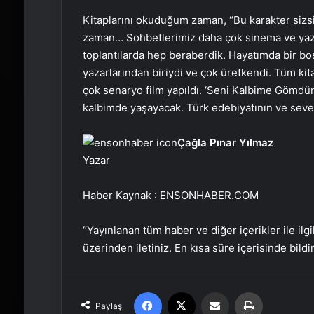
Kitaplarını okuduğum zaman, “Bu karakter siz
zaman… Sohbetlerimiz daha çok sinema ve yazdı
toplantılarda hep beraberdik. Hayatımda bir boşl
yazarlarından biriydi ve çok üretkendi. Tüm kita
çok senaryo film yapıldı. ‘Seni Kalbime Gömd
kalbimde yaşayacak. Türk edebiyatının ve sevenl
Çağla Pınar Yılmaz
Yazar
Haber Kaynak : ENSONHABER.COM
“Yayınlanan tüm haber ve diğer içerikler ile ilgil
üzerinden iletiniz. En kısa süre içerisinde bildi
Facebook
X
Email'den paylaş
Yaz
Paylaş