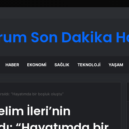
rum Son Dakika H
HABER
EKONOMI
SAĞLIK
TEKNOLOJI
YAŞAM
rsıldı: “Hayatımda bir boşluk oluştu”
lim İleri’nin
dı: “Hayatımda bir