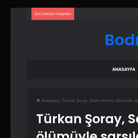
Son Dakika Haberleri
Bod
ANASAYFA
Anasayfa
/
Türkan Şoray, Selim İleri’nin ölümüyle sa
Türkan Şoray, Se
ölümüyle sarsıl