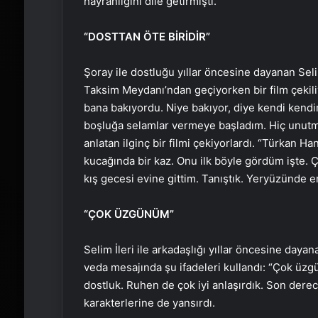
hayranlığını dile getirmişti.
“DOSTTAN ÖTE BİRİDİR”
Şoray ile dostluğu yıllar öncesine dayanan Selim
Taksim Meydanı’ndan geçiyorken bir film çekiliy
bana bakıyordu. Niye bakıyor, diye kendi kendi
boşluğa selamlar vermeye başladım. Hiç unutmaya
anlatan ilginç bir filmi çekiyorlardı. “Türkan H
kucağında bir kaz. Onu ilk böyle gördüm işte. Ço
kış gecesi evine gittim. Tanıştık. Yeryüzünde en
“ÇOK ÜZGÜNÜM”
Selim İleri ile arkadaşlığı yıllar öncesine day
veda mesajında şu ifadeleri kullandı: “Çok üz
dostluk. Ruhen de çok iyi anlaşırdık. Son derece 
karakterlerine de yansırdı.