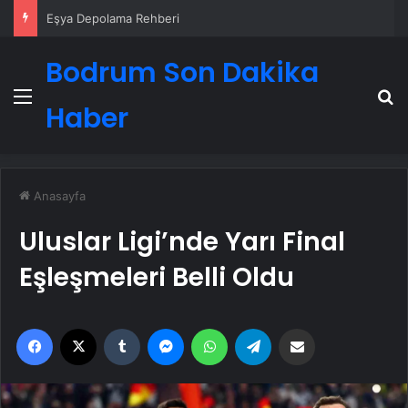
Eşya Depolama Rehberi
Bodrum Son Dakika
Menü
A
Haber
Anasayfa
Uluslar Ligi’nde Yarı Final
Eşleşmeleri Belli Oldu
Facebook
X
Tumblr
Messenger
WhatsApp
Telegram
Email'den paylaş