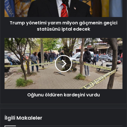
statüsünü
iptal
edecek
Trump yönetimi yarım milyon göçmenin geçici
statüsünü iptal edecek
Oğlunu
öldüren
kardeşini
vurdu
Oğlunu öldüren kardeşini vurdu
İlgili Makaleler