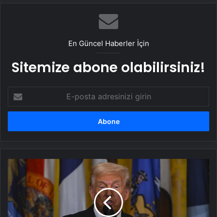
En Güncel Haberler İçin
Sitemize abone olabilirsiniz!
E-
posta
adresinizi
girin
Trump
yönetimi
yarım
milyon
göçmenin
geçici