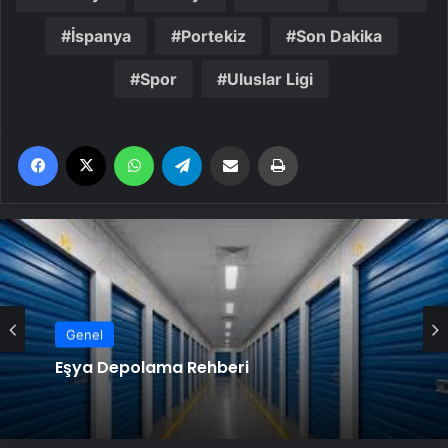
İspanya
Portekiz
Son Dakika
Spor
Uluslar Ligi
Facebook
X
WhatsApp
Telegram
Email'den paylaş
Yaz
Genel
Eşya Depolama Rehberi