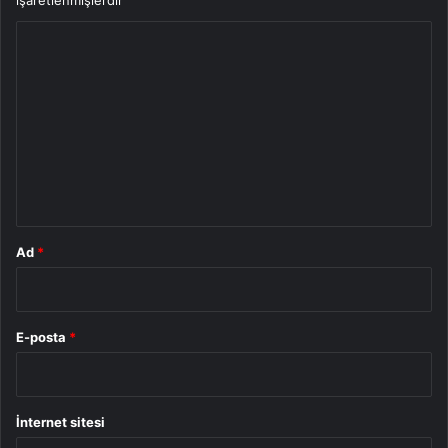
Y
o
r
u
m
*
Ad
*
E-posta
*
İnternet sitesi