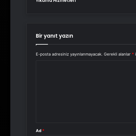
Yıkama Hizmetleri
Bir yanıt yazın
E-posta adresiniz yayınlanmayacak.
Gerekli alanlar
*
i
Y
o
r
u
m
*
Ad
*