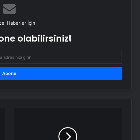
Genelinde Güvenli Araç Taşıma ve
Yol Yardım Atağı
el Haberler İçin
Bahçe Mobilyaları Seçimi Rehberi
ne olabilirsiniz!
Ankara Yatak Yıkama Hizmetleriyle
Temiz ve Sağlıklı Ortamlar
Samsun’da Güvenilir Diş Merkezi:
Kaliteli ve Profesyonel Hizmetler
Atakum’da Güvenilir Diş Hizmetleri:
Özel Dentalpark Kliniği
Kırşehir'de
Yılbaşı
Uygulamasında
Nişantaşı Üniversitesi’nden 2026 YKS
Uyuşturucu
Adaylarına Çifte Güvence: Sabit
ve