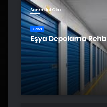
Sonrakini Oku
Genel
Eşya Depolama Rehb