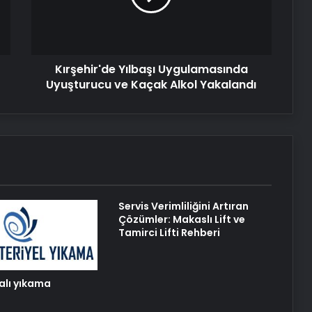
Ücret ve Kesintisiz Burs
Kaçak
Alkol
Yakalandı
Eşya Depolama Rehberi
Kırşehir'de Yılbaşı Uygulamasında
Uyuşturucu ve Kaçak Alkol Yakalandı
Serjoy : Dijital Medya Ajansı, Google
Reklam Ajansı, SEO Ajansı ve Web
Tasarım Ajansı
UETDS Nedir ? Uetds.com İle Akıllı
Dijital Taşımacılık Yazılımı
Servis Verimliliğini Artıran
Umre Ne Kadar 2026 2027
Çözümler: Makaslı Lift ve
Tamirci Lifti Rehberi
halı yıkama