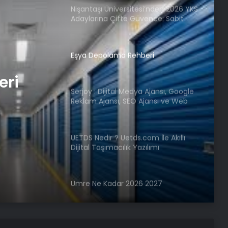
Nişantaşı Üniversitesi’nden 2026 YKS
Adaylarına Çifte Güvence: Sabit
Ücret ve Kesintisiz Burs
Eşya Depolama Rehberi
eri
Serjoy : Dijital Medya Ajansı, Google
Reklam Ajansı, SEO Ajansı ve Web
Tasarım Ajansı
UETDS Nedir ? Uetds.com İle Akıllı
Dijital Taşımacılık Yazılımı
Umre Ne Kadar 2026 2027
Vira Assistance’tan Türkiye