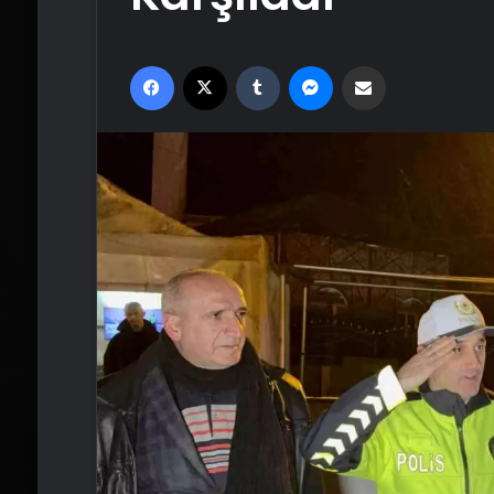
Facebook
X
Tumblr
Messenger
Email'den paylaş