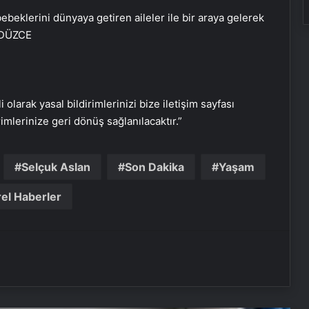
ebeklerini dünyaya getiren aileler ile bir araya gelerek
Vira Assistance’tan Türkiye
– DÜZCE
Genelinde Güvenli Araç Taşıma ve
Yol Yardım Atağı
Bahçe Mobilyaları Seçimi Rehberi
i olarak yasal bildirimlerinizi bize iletişim sayfası
rimlerinize geri dönüş sağlanılacaktır.”
Ankara Yatak Yıkama Hizmetleriyle
Temiz ve Sağlıklı Ortamlar
Selçuk Aslan
Son Dakika
Yaşam
el Haberler
Samsun’da Güvenilir Diş Merkezi:
Kaliteli ve Profesyonel Hizmetler
Atakum’da Güvenilir Diş Hizmetleri:
Özel Dentalpark Kliniği