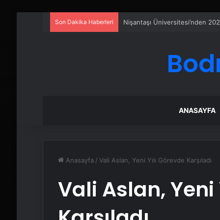
Son Dakika Haberleri
Eşya Depolama Rehberi
Bod
ANASAYFA
Anasayfa
/
Vali Aslan, Yeni Yılı Görevde Karşıladı
Vali Aslan, Yeni
Karşıladı