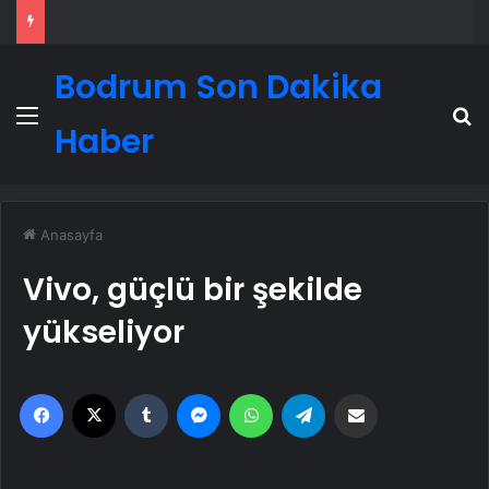
Bodrum Son Dakika
Menü
A
Haber
Anasayfa
Vivo, güçlü bir şekilde
yükseliyor
Facebook
X
Tumblr
Messenger
WhatsApp
Telegram
Email'den paylaş