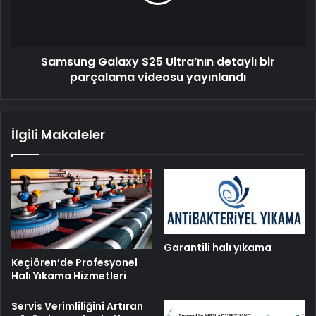
bir
parçalama
videosu
yayınlandı
Samsung Galaxy S25 Ultra’nın detaylı bir
parçalama videosu yayınlandı
İlgili Makaleler
Garantili halı yıkama
Keçiören’de Profesyonel
Halı Yıkama Hizmetleri
Servis Verimliliğini Artıran