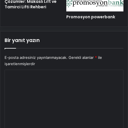
Çözümler: Makaslı Lift ve
Tamirci Lifti Rehberi
Promosyon powerbank
Bir yanıt yazın
E-posta adresiniz yayınlanmayacak.
Gerekli alanlar
*
ile
işaretlenmişlerdir
Y
o
r
u
m
*