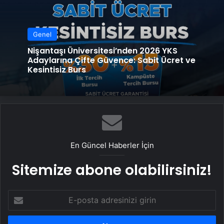
Genel
Nişantaşı Üniversitesi’nden 2026 YKS
Adaylarına Çifte Güvence: Sabit Ücret ve
Kesintisiz Burs
En Güncel Haberler İçin
Sitemize abone olabilirsiniz!
E-
posta
adresinizi