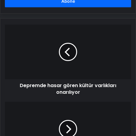
girin
Depremde
hasar
gören
kültür
varlıkları
onarılıyor
Depremde hasar gören kültür varlıkları
onarılıyor
Samsung
Galaxy
S25
Ultra’nın
detaylı