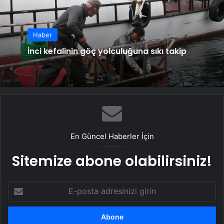
Haber
İnci kefalinin göç yolculuğuna sıkı takip
En Güncel Haberler İçin
Sitemize abone olabilirsiniz!
E-
posta
adresinizi
girin