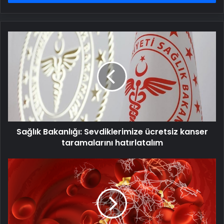
Sağlık
Bakanlığı:
Sevdiklerimize
ücretsiz
kanser
taramalarını
hatırlatalım
Sağlık Bakanlığı: Sevdiklerimize ücretsiz kanser
taramalarını hatırlatalım
Pankreas
kanserini
atlattı,
sıra
karaciğerde