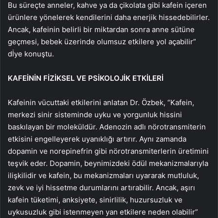
Bu süreçte anneler, kahve ya da çikolata gibi kafein içeren
ürünlere yönelerek kendilerini daha enerjik hissedebilirler.
Ancak, kafeinin belirli bir miktardan sonra anne sütüne
geçmesi, bebek üzerinde olumsuz etkilere yol açabilir”
dİye konuştu.
KAFEİNİN FİZİKSEL VE PSİKOLOJİK ETKİLERİ
Kafeinin vücuttaki etkilerini anlatan Dr. Özbek, “Kafein,
merkezi sinir sisteminde uyku ve yorgunluk hissini
baskılayan bir moleküldür. Adenozin adlı nörotransmiterin
etkisini engelleyerek uyanıklığı artırır. Aynı zamanda
dopamin ve norepinefrin gibi nörotransmiterlerin üretimini
teşvik eder. Dopamin, beynimizdeki ödül mekanizmalarıyla
ilişkilidir ve kafein, bu mekanizmaları uyararak mutluluk,
zevk ve iyi hissetme durumlarını artırabilir. Ancak, aşırı
kafein tüketimi, anksiyete, sinirlilik, huzursuzluk ve
uykusuzluk gibi istenmeyen yan etkilere neden olabilir”