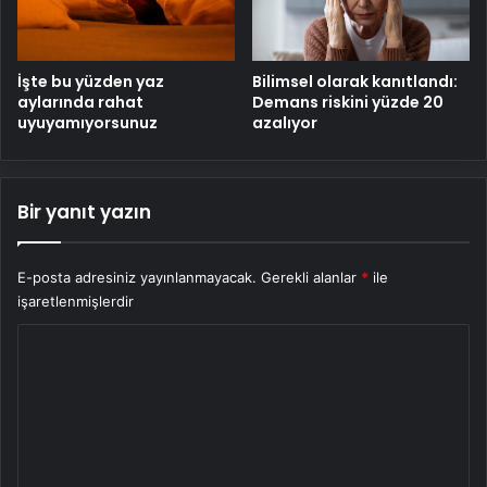
İşte bu yüzden yaz
Bilimsel olarak kanıtlandı:
aylarında rahat
Demans riskini yüzde 20
uyuyamıyorsunuz
azalıyor
Bir yanıt yazın
E-posta adresiniz yayınlanmayacak.
Gerekli alanlar
*
ile
işaretlenmişlerdir
Y
o
r
u
m