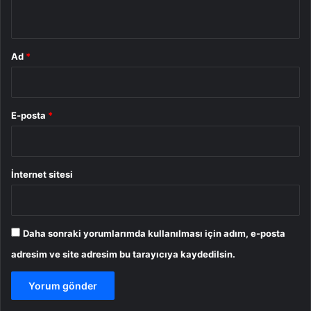
*
Ad
*
E-posta
*
İnternet sitesi
Daha sonraki yorumlarımda kullanılması için adım, e-posta
adresim ve site adresim bu tarayıcıya kaydedilsin.