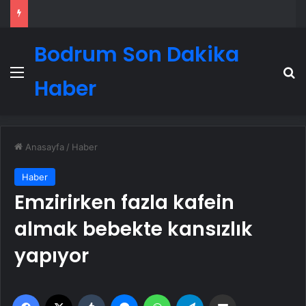
Bodrum Son Dakika
Menü
A
Haber
Anasayfa
/
Haber
Haber
Emzirirken fazla kafein
almak bebekte kansızlık
yapıyor
Facebook
X
Tumblr
Messenger
WhatsApp
Telegram
Email'den paylaş