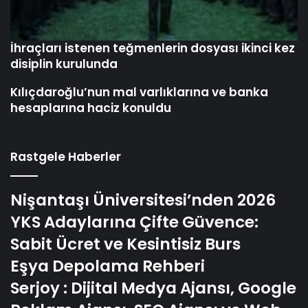
Eşya Depolama Rehberi
Serjoy : Dijital Medya Ajansı, Google
Reklam Ajansı, SEO Ajansı ve Web
Tasarım Ajansı
UETDS Nedir ? Uetds.com İle Akıllı
Dijital Taşımacılık Yazılımı
Umre Ne Kadar 2026 2027
Sitemap XML
|
RSS Feed
|
Robots
|
Feed RSS
|
Feed Atom
|
Feed
Post
Copyright © 2024 Tüm Telif Hakları Saklıdır.