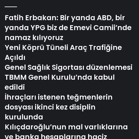
Açıldı
Genel Sağlık Sigortası düzenlemesi
TBMM Genel Kurulu’nda kabul
edildi
İhraçları istenen teğmenlerin
dosyası ikinci kez disiplin
kurulunda
Kılıçdaroğlu’nun mal varlıklarına
ve banka hesaplarına haciz
konuldu
Teknoloji Haberleri
Türksat 6A kalıcı yörüngesine ulaştı