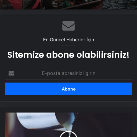
En Güncel Haberler İçin
Sitemize abone olabilirsiniz!
E-
posta
adresinizi
girin
Emzirirken
fazla
kafein
almak