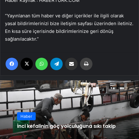
Haber Kaynak : HABERTURK.COM
“Yayınlanan tüm haber ve diğer içerikler ile ilgili olarak
yasal bildirimlerinizi bize iletişim sayfası üzerinden iletiniz.
En kısa süre içerisinde bildirimlerinize geri dönüş
sağlanılacaktır.”
Facebook
X
WhatsApp
Telegram
Email'den paylaş
Yaz
Haber
İnci kefalinin göç yolculuğuna sıkı takip