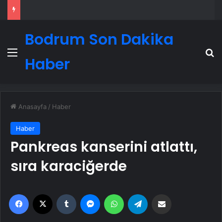
Bodrum Son Dakika
Menü
A
Haber
Anasayfa
/
Haber
Haber
Pankreas kanserini atlattı,
sıra karaciğerde
Facebook
X
Tumblr
Messenger
WhatsApp
Telegram
Email'den paylaş