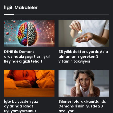
İlgili Makaleler
DEHB ile Demans
35 yıllık doktor uyardı: Asla
arasındaki şaşırtıcı ilişki!
almamanız gereken 3
Beyindeki gizli tehdit
vitamin takviyesi
İşte bu yüzden yaz
Bilimsel olarak kanıtlandı:
aylarında rahat
Demans riskini yüzde 20
uyuyamıyorsunuz
azalıyor