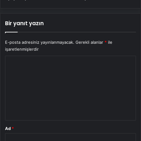
Bir yanıt yazın
E-posta adresiniz yayınlanmayacak.
Gerekli alanlar
*
ile
işaretlenmişlerdir
Y
o
r
u
m
*
Ad
*