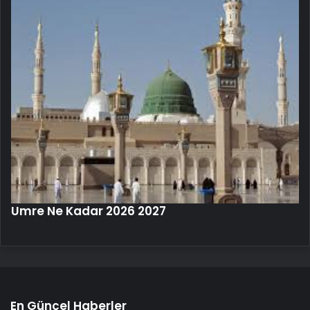
Umre Ne Kadar 2026 2027
En Güncel Haberler
Fatih Erbakan: Bir yanda ABD, bir
yanda YPG biz de Emevi Camii’nde
namaz kılıyoruz
Yeni Köprü Tüneli Araç Trafiğine