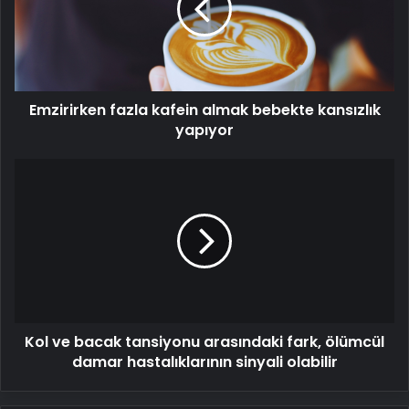
bebekte
kansızlık
yapıyor
Emzirirken fazla kafein almak bebekte kansızlık
yapıyor
Kol
ve
bacak
tansiyonu
arasındaki
fark,
ölümcül
damar
hastalıklarının
Kol ve bacak tansiyonu arasındaki fark, ölümcül
sinyali
olabilir
damar hastalıklarının sinyali olabilir