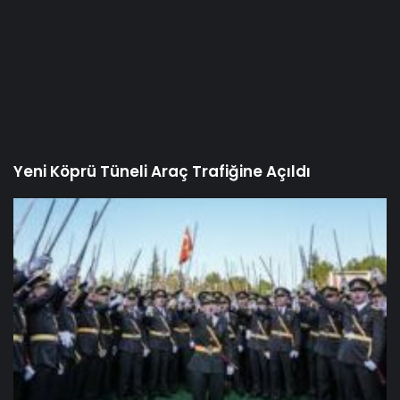
İhraçları istenen teğmenlerin dosyası ikinci kez
disiplin kurulunda
Kılıçdaroğlu’nun mal varlıklarına ve banka
hesaplarına haciz konuldu
Rastgele Haberler
Nişantaşı Üniversitesi’nden 2026
YKS Adaylarına Çifte Güvence:
Sabit Ücret ve Kesintisiz Burs