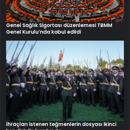
İhraçları istenen teğmenlerin dosyası ikinci
kez disiplin kurulunda
Kılıçdaroğlu’nun mal varlıklarına ve banka
hesaplarına haciz konuldu
Son Yazılar