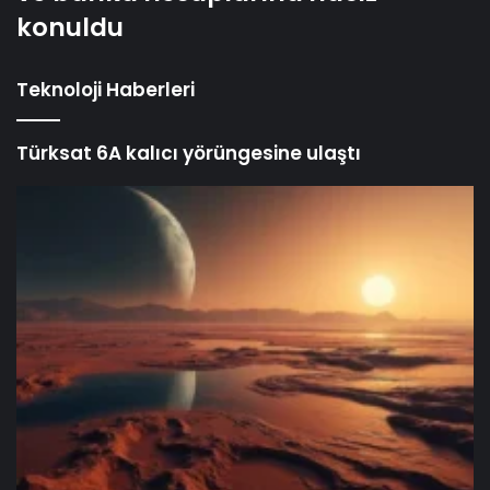
Bilim insanlarından yeni keşif: Mars’ta eskiden
yaşam var mıydı?
Instagram yeni özelliğini duyurdu:
Zamanlanmış mesajlar! Mesaj nasıl
zamanlanır?
WhatsApp, 2025’ten itibaren bu telefonlarda