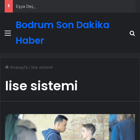
Eşya Depolama Rehberi
Bodrum Son Dakika
Menü
A
Haber
Anasayfa
/
lise sistemi
lise sistemi