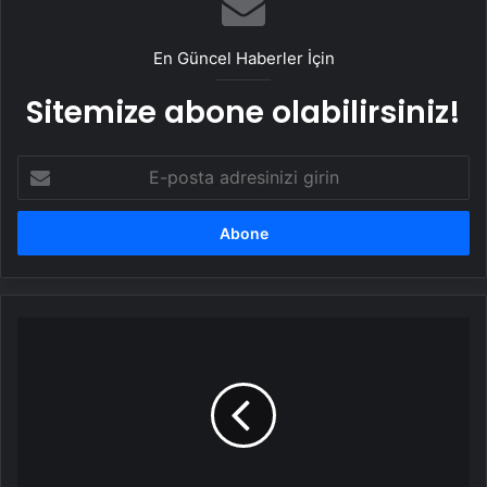
En Güncel Haberler İçin
Sitemize abone olabilirsiniz!
E-
posta
adresinizi
girin
LGS
kılavuzu
yayımlandı!
Başvurular
e-
okuldan
bireysel
yapılacak