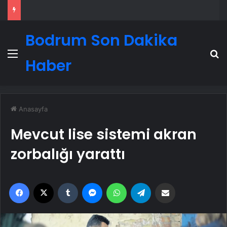
Bodrum Son Dakika
Menü
A
Haber
Anasayfa
Mevcut lise sistemi akran
zorbalığı yarattı
Facebook
X
Tumblr
Messenger
WhatsApp
Telegram
Email'den paylaş