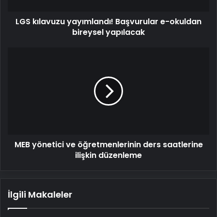
LGS kılavuzu yayımlandı! Başvurular e-okuldan
bireysel yapılacak
MEB
yönetici
ve
öğretmenlerinin
ders
saatlerine
ilişkin
düzenleme
MEB yönetici ve öğretmenlerinin ders saatlerine
ilişkin düzenleme
İlgili Makaleler