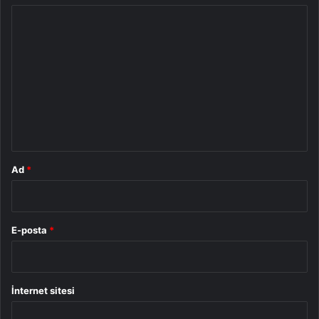
Y
o
r
u
m
*
Ad
*
E-posta
*
İnternet sitesi