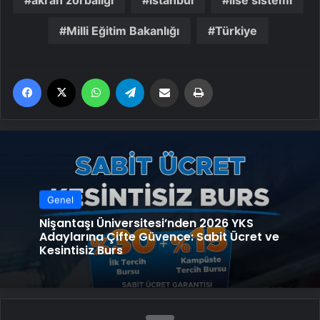
Milli Eğitim Bakanlığı
Türkiye
Facebook
X
WhatsApp
Telegram
Email'den paylaş
Yaz
Genel
Nişantaşı Üniversitesi’nden 2026 YKS
Adaylarına Çifte Güvence: Sabit Ücret ve
Kesintisiz Burs