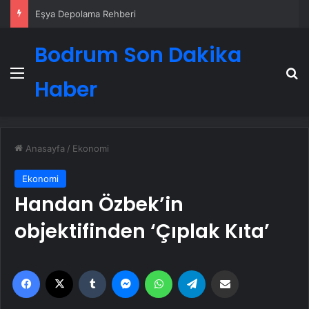
Eşya Depolama Rehberi
Bodrum Son Dakika
Menü
A
Haber
Anasayfa
/
Ekonomi
Ekonomi
Handan Özbek’in
objektifinden ‘Çıplak Kıta’
Facebook
X
Tumblr
Messenger
WhatsApp
Telegram
Email'den paylaş