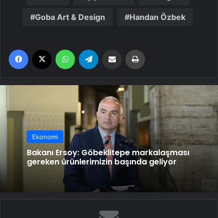
Goba Art & Design
Handan Özbek
Facebook
X
WhatsApp
Telegram
Email'den paylaş
Yaz
Ekonomi
Bakanı Ersoy: Göbeklitepe markalaşması
gereken ürünlerimizin başında geliyor