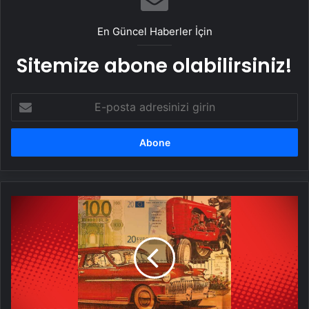
En Güncel Haberler İçin
Sitemize abone olabilirsiniz!
E-
posta
adresinizi
girin
Türkiye
İş
Bankası
Kültür
Yayınları’ndan
ilkbahar
okuma
listesi