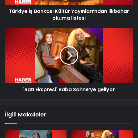
Türkiye İş Bankası Kültür Yayınları’ndan ilkbahar
okuma listesi
'Batı
Ekspresi'
Baba
Sahne’ye
geliyor
'Batı Ekspresi' Baba Sahne’ye geliyor
İlgili Makaleler