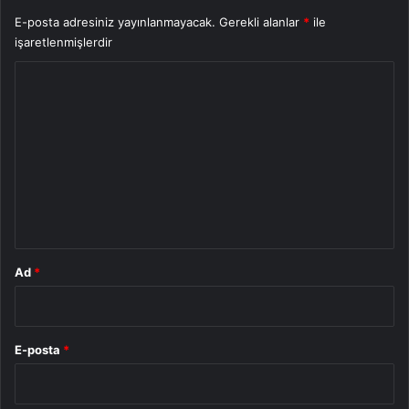
E-posta adresiniz yayınlanmayacak.
Gerekli alanlar
*
ile
işaretlenmişlerdir
Y
o
r
u
m
*
Ad
*
E-posta
*