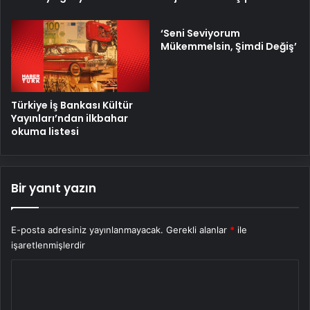
Nisan
günün
‘Seni Seviyorum
maçları
Mükemmelsin, Şimdi Değiş’
Türkiye İş Bankası Kültür
Yayınları’ndan ilkbahar
okuma listesi
Bir yanıt yazın
E-posta adresiniz yayınlanmayacak.
Gerekli alanlar
*
ile
işaretlenmişlerdir
Y
o