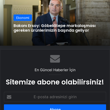
Ekonomi
Bakanı Ersoy: Göbeklitepe markalaşması
gereken ürünlerimizin başında geliyor
En Güncel Haberler İçin
Sitemize abone olabilirsiniz!
E-
posta
adresinizi
girin