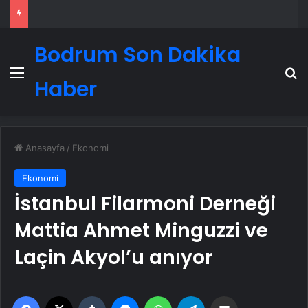
Bodrum Son Dakika
Menü
A
Haber
Anasayfa
/
Ekonomi
Ekonomi
İstanbul Filarmoni Derneği
Mattia Ahmet Minguzzi ve
Laçin Akyol’u anıyor
Facebook
X
Tumblr
Messenger
WhatsApp
Telegram
Email'den paylaş