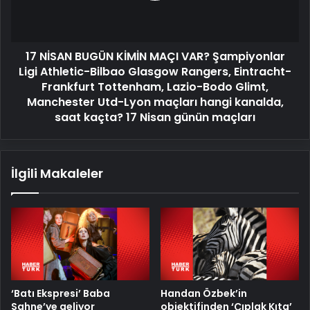
Şampiyonlar
Ligi
Athletic-
17 NİSAN BUGÜN KİMİN MAÇI VAR? Şampiyonlar
Bilbao
Glasgow
Ligi Athletic-Bilbao Glasgow Rangers, Eintracht-
Rangers,
Frankfurt Tottenham, Lazio-Bodo Glimt,
Eintracht-
Manchester Utd-Lyon maçları hangi kanalda,
Frankfurt
saat kaçta? 17 Nisan günün maçları
Tottenham,
Lazio-
Bodo
İlgili Makaleler
Glimt,
Manchester
Utd-
Lyon
maçları
hangi
kanalda,
saat
kaçta?
‘Batı Ekspresi’ Baba
Handan Özbek’in
17
Sahne’ye geliyor
objektifinden ‘Çıplak Kıta’