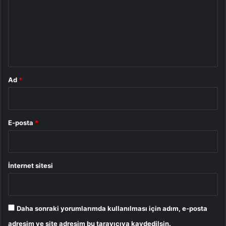
r
u
m
*
Ad
*
E-posta
*
İnternet sitesi
Daha sonraki yorumlarımda kullanılması için adım, e-posta
adresim ve site adresim bu tarayıcıya kaydedilsin.