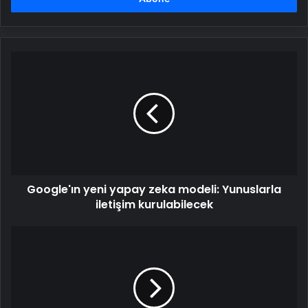
Google'ın
yeni
yapay
zeka
modeli:
Yunuslarla
iletişim
kurulabilecek
Google'ın yeni yapay zeka modeli: Yunuslarla
iletişim kurulabilecek
17
NİSAN
BUGÜN
KİMİN
MAÇI
VAR?