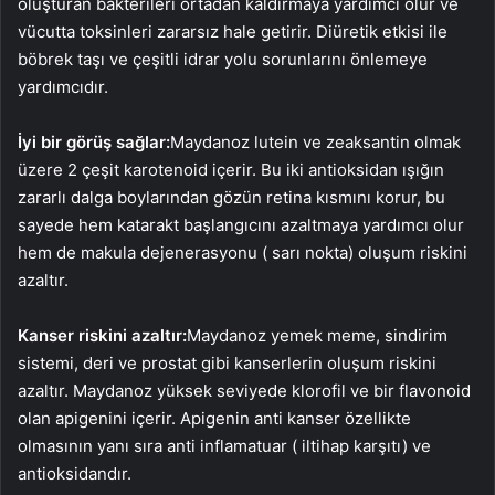
oluşturan bakterileri ortadan kaldırmaya yardımcı olur ve
vücutta toksinleri zararsız hale getirir. Diüretik etkisi ile
böbrek taşı ve çeşitli idrar yolu sorunlarını önlemeye
yardımcıdır.
İyi bir görüş sağlar:
Maydanoz lutein ve zeaksantin olmak
üzere 2 çeşit karotenoid içerir. Bu iki antioksidan ışığın
zararlı dalga boylarından gözün retina kısmını korur, bu
sayede hem katarakt başlangıcını azaltmaya yardımcı olur
hem de makula dejenerasyonu ( sarı nokta) oluşum riskini
azaltır.
Kanser riskini azaltır:
Maydanoz yemek meme, sindirim
sistemi, deri ve prostat gibi kanserlerin oluşum riskini
azaltır. Maydanoz yüksek seviyede klorofil ve bir flavonoid
olan apigenini içerir. Apigenin anti kanser özellikte
olmasının yanı sıra anti inflamatuar ( iltihap karşıtı) ve
antioksidandır.