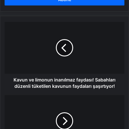
Kavun
ve
limonun
inanılmaz
faydası!
Sabahları
düzenli
tüketilen
kavunun
faydaları
Kavun ve limonun inanılmaz faydası! Sabahları
şaşırtıyor!
düzenli tüketilen kavunun faydaları şaşırtıyor!
Baharatlı
ve
kırmızı
soğanlı
tart