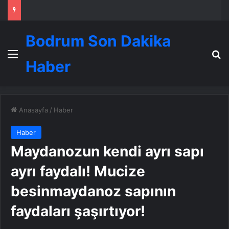
Bodrum Son Dakika
Menü
A
Haber
Anasayfa
/
Haber
Haber
Maydanozun kendi ayrı sapı
ayrı faydalı! Mucize
besinmaydanoz sapının
faydaları şaşırtıyor!