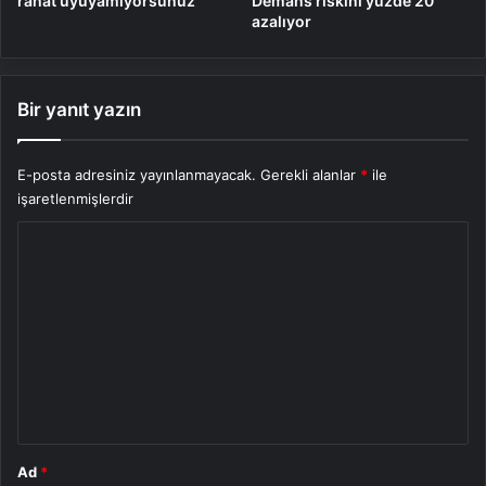
rahat uyuyamıyorsunuz
Demans riskini yüzde 20
azalıyor
Bir yanıt yazın
E-posta adresiniz yayınlanmayacak.
Gerekli alanlar
*
ile
işaretlenmişlerdir
Y
o
r
u
m
*
Ad
*