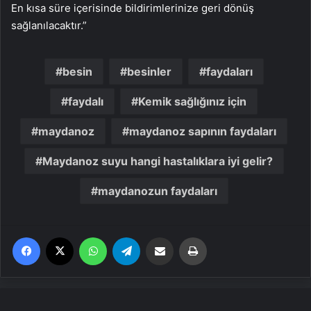
En kısa süre içerisinde bildirimlerinize geri dönüş
sağlanılacaktır.”
besin
besinler
faydaları
faydalı
Kemik sağlığınız için
maydanoz
maydanoz sapının faydaları
Maydanoz suyu hangi hastalıklara iyi gelir?
maydanozun faydaları
Facebook
X
WhatsApp
Telegram
Email'den paylaş
Yaz