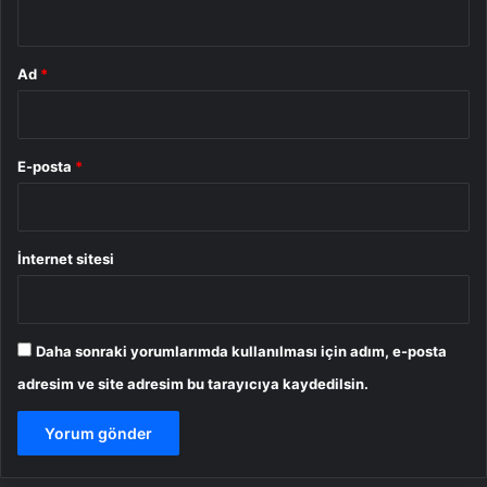
*
Ad
*
E-posta
*
İnternet sitesi
Daha sonraki yorumlarımda kullanılması için adım, e-posta
adresim ve site adresim bu tarayıcıya kaydedilsin.