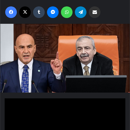
Facebook
X
Tumblr
Messenger
WhatsApp
Telegram
Email'den paylaş