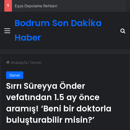
Eşya Depolama Rehberi
Bodrum Son Dakika
Menü
A
Haber
Anasayfa
/
Genel
Genel
Sırrı Süreyya Önder
vefatından 1.5 ay önce
aramış! ‘Beni bir doktorla
buluşturabilir misin?’