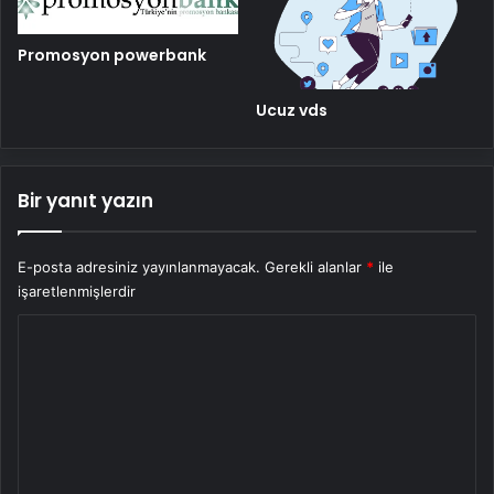
Promosyon powerbank
Ucuz vds
Bir yanıt yazın
E-posta adresiniz yayınlanmayacak.
Gerekli alanlar
*
ile
işaretlenmişlerdir
Y
o
r
u
m