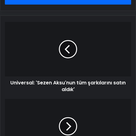
Universal:
'Sezen
Aksu'nun
tüm
şarkılarını
satın
aldık'
Universal: 'Sezen Aksu'nun tüm şarkılarını satın
aldık'
'Rehberim
Atatürk'
diyen
madalyalı
generale
orduevi