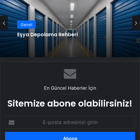
Genel
Genel
Eşya Depolama Rehberi
Serjoy : Dijital Medya Ajansı, Google
Reklam Ajansı, SEO Ajansı ve Web
Tasarım Ajansı
En Güncel Haberler İçin
Sitemize abone olabilirsiniz!
E-
posta
adresinizi
girin