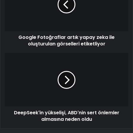
zeka
ile
oluşturulan
görselleri
etiketliyor
Google Fotoğraflar artık yapay zeka ile
oluşturulan görselleri etiketliyor
DeepSeek'in
yükselişi,
ABD'nin
sert
önlemler
almasına
neden
oldu
DeepSeek'in yükselişi, ABD'nin sert önlemler
almasına neden oldu