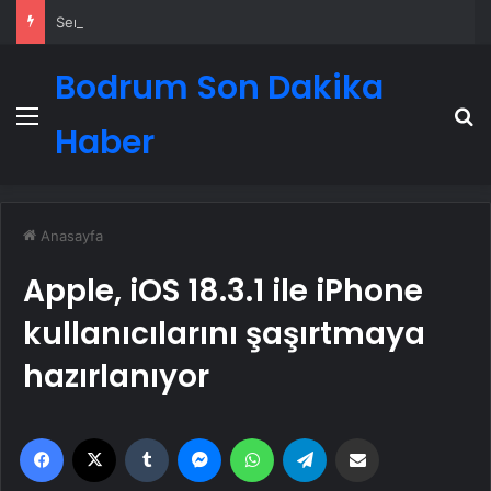
Serjoy : Dijital Medya Ajansı, Google Reklam Ajansı, SEO Ajansı ve Web Tasarım Ajansı
Bodrum Son Dakika
Menü
A
Haber
Anasayfa
Apple, iOS 18.3.1 ile iPhone
kullanıcılarını şaşırtmaya
hazırlanıyor
Facebook
X
Tumblr
Messenger
WhatsApp
Telegram
Email'den paylaş