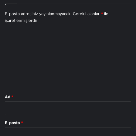
E-posta adresiniz yayınlanmayacak.
Gerekli alanlar
*
ile
işaretlenmişlerdir
Y
o
r
u
m
*
Ad
*
E-posta
*