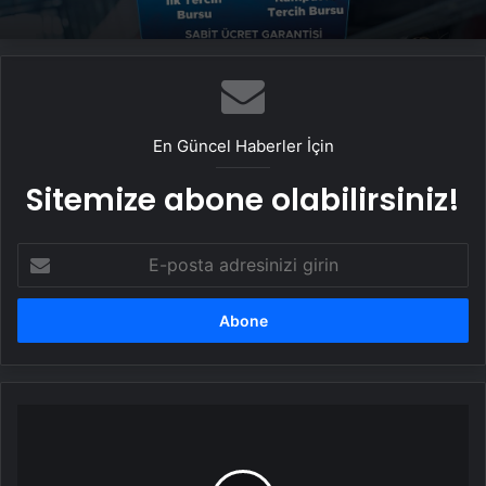
En Güncel Haberler İçin
Sitemize abone olabilirsiniz!
E-
posta
adresinizi
girin
Google
Fotoğraflar
artık
yapay