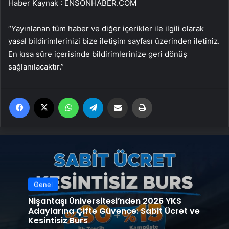
Haber Kaynak : ENSONHABER.COM
“Yayınlanan tüm haber ve diğer içerikler ile ilgili olarak
yasal bildirimlerinizi bize iletişim sayfası üzerinden iletiniz.
En kısa süre içerisinde bildirimlerinize geri dönüş
sağlanılacaktır.”
Facebook
X
WhatsApp
Telegram
Email'den paylaş
Yaz
Genel
Nişantaşı Üniversitesi’nden 2026 YKS
Adaylarına Çifte Güvence: Sabit Ücret ve
Kesintisiz Burs