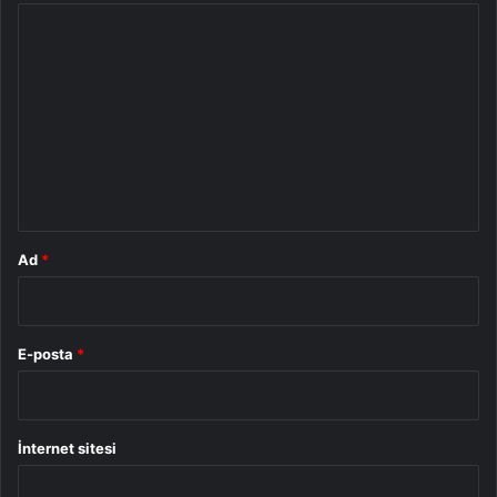
Y
o
r
u
m
*
Ad
*
E-posta
*
İnternet sitesi