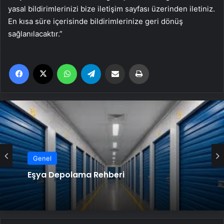
yasal bildirimlerinizi bize iletişim sayfası üzerinden iletiniz.
En kısa süre içerisinde bildirimlerinize geri dönüş
sağlanılacaktır.”
Facebook
X
WhatsApp
Telegram
Email'den paylaş
Yaz
Genel
Eşya Depolama Rehberi