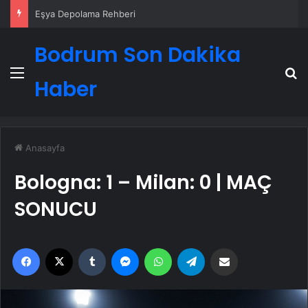
Eşya Depolama Rehberi
Bodrum Son Dakika
Menü
A
Haber
Anasayfa
Bologna: 1 – Milan: 0 | MAÇ
SONUCU
Facebook
X
Tumblr
Messenger
WhatsApp
Telegram
Email'den paylaş