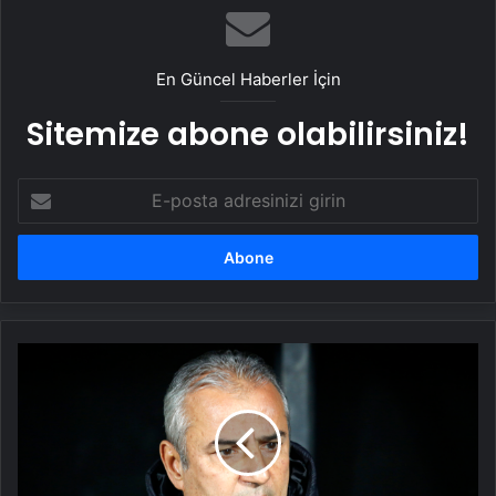
En Güncel Haberler İçin
Sitemize abone olabilirsiniz!
E-
posta
adresinizi
girin
İsmail
Kartal:
Fenerbahçe'ye
gitmem
doğru
olmaz