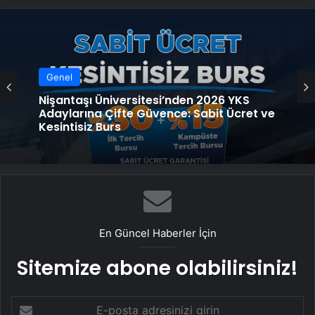
Genel
Nişantaşı Üniversitesi’nden 2026 YKS
Adaylarına Çifte Güvence: Sabit Ücret ve
Kesintisiz Burs
En Güncel Haberler İçin
Sitemize abone olabilirsiniz!
E-