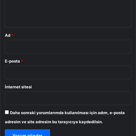
m
*
Ad
*
E-posta
*
İnternet sitesi
Daha sonraki yorumlarımda kullanılması için adım, e-posta
adresim ve site adresim bu tarayıcıya kaydedilsin.