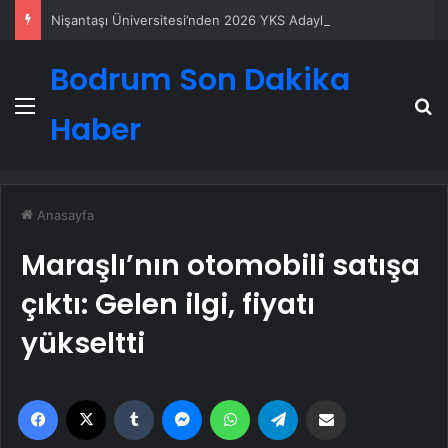
Nişantaşı Üniversitesi’nden 2026 YKS Adaylarına Çifte Güvence: Sabit Ücret ve Kesintisiz Burs
Bodrum Son Dakika
Menü
A
Haber
Anasayfa
Maraşlı’nın otomobili satışa
çıktı: Gelen ilgi, fiyatı
yükseltti
Facebook
X
Tumblr
Messenger
WhatsApp
Telegram
Email'den paylaş