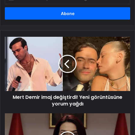
posta
adresinizi
girin
Mert
Demir
imaj
değiştirdi!
Yeni
görüntüsüne
yorum
yağdı
Mert Demir imaj değiştirdi! Yeni görüntüsüne
yorum yağdı
İşte
Teşkilat
dizisinden
çıkarılan