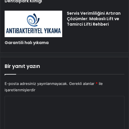
Dentalpark Kliniği
Servis Verimliliğini Artıran
Çözümler: Makaslı Lift ve
Tamirci Lifti Rehberi
Garantili halı yıkama
Bir yanıt yazın
E-posta adresiniz yayınlanmayacak.
Gerekli alanlar
*
ile
işaretlenmişlerdir
Y
o
r
u