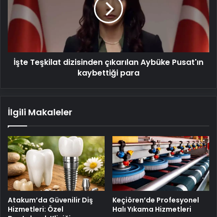
Aybüke
Pusat'ın
kaybettiği
para
İşte Teşkilat dizisinden çıkarılan Aybüke Pusat'ın
kaybettiği para
İlgili Makaleler
Atakum’da Güvenilir Diş
Keçiören’de Profesyonel
Hizmetleri: Özel
Halı Yıkama Hizmetleri