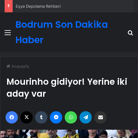
Eşya Depolama Rehberi
Bodrum Son Dakika
Menü
A
Haber
Anasayfa
Mourinho gidiyor! Yerine iki
aday var
Facebook
X
Tumblr
Messenger
WhatsApp
Telegram
Email'den paylaş