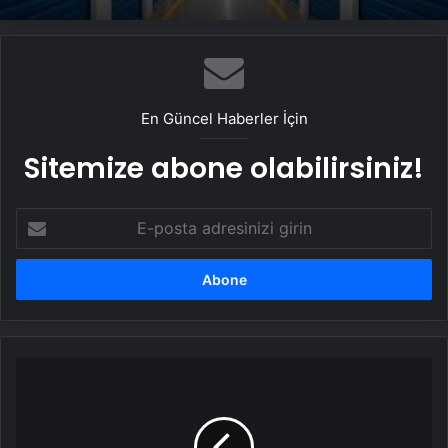
En Güncel Haberler İçin
Sitemize abone olabilirsiniz!
E-
posta
adresinizi
girin
Takım
ümidi
kesti!
Yönetimden