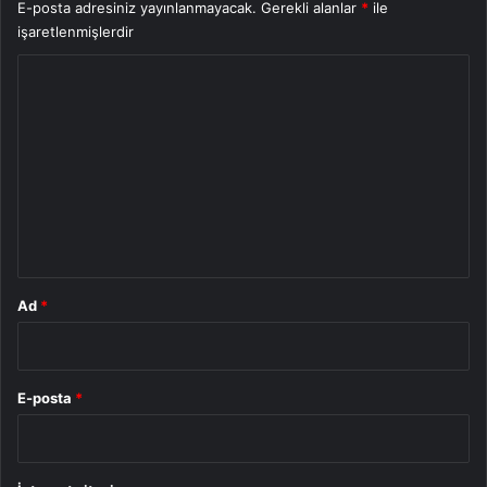
E-posta adresiniz yayınlanmayacak.
Gerekli alanlar
*
ile
işaretlenmişlerdir
Y
o
r
u
m
*
Ad
*
E-posta
*