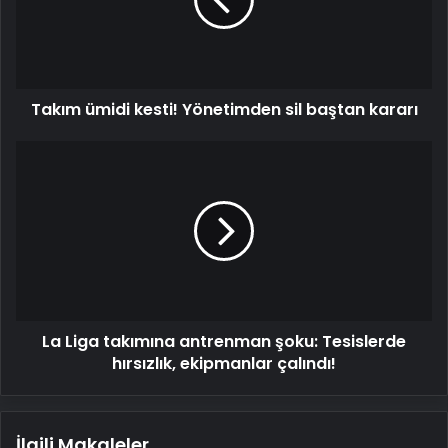
sil
baştan
kararı
Takım ümidi kesti! Yönetimden sil baştan kararı
La
Liga
takımına
antrenman
şoku:
Tesislerde
hırsızlık,
ekipmanlar
çalındı!
La Liga takımına antrenman şoku: Tesislerde
hırsızlık, ekipmanlar çalındı!
İlgili Makaleler