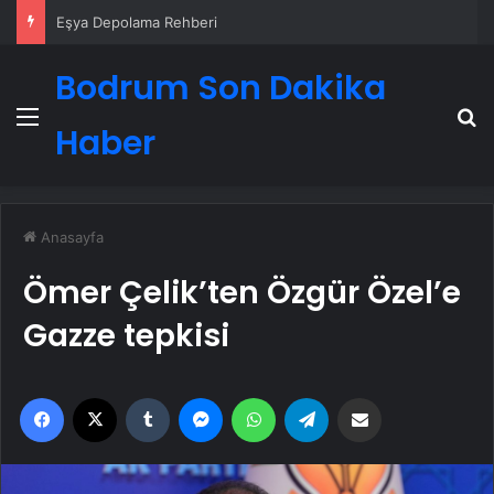
Eşya Depolama Rehberi
Bodrum Son Dakika
Menü
A
Haber
Anasayfa
Ömer Çelik’ten Özgür Özel’e
Gazze tepkisi
Facebook
X
Tumblr
Messenger
WhatsApp
Telegram
Email'den paylaş