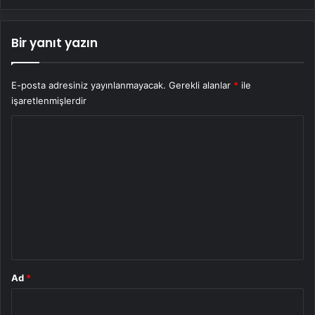
Bir yanıt yazın
E-posta adresiniz yayınlanmayacak.
Gerekli alanlar
*
ile
işaretlenmişlerdir
Y
o
r
u
m
*
Ad
*