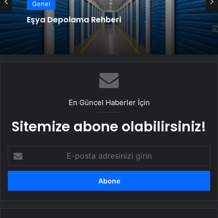
Genel
Eşya Depolama Rehberi
En Güncel Haberler İçin
Sitemize abone olabilirsiniz!
E-
posta
adresinizi
girin