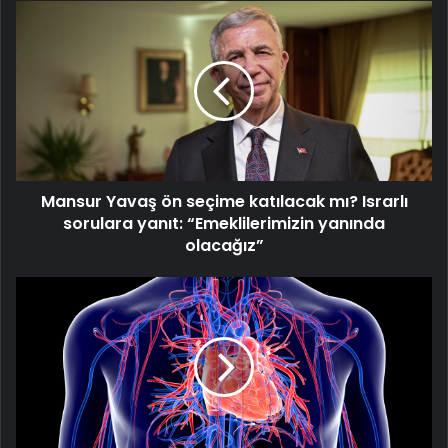
Mansur
Yavaş
ön
seçime
katılacak
mı?
Israrlı
sorulara
yanıt:
Mansur Yavaş ön seçime katılacak mı? Israrlı
“Emeklilerimizin
yanında
sorulara yanıt: “Emeklilerimizin yanında
olacağız”
olacağız”
Soğuk
havalar
kalp
krizi
riskini
artırıyor