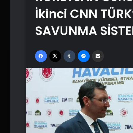
İkinci CNN TÜRK’
SAVUNMA SİSTEM
Facebook
X
Tumblr
Messenger
Email'den paylaş