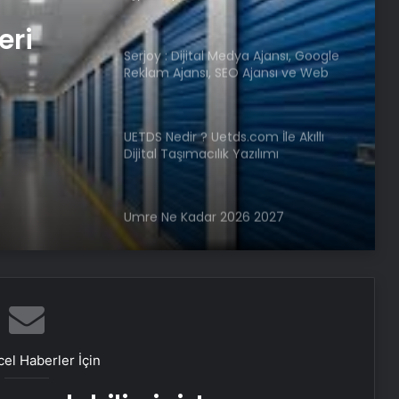
eri
Serjoy : Dijital Medya Ajansı, Google
Reklam Ajansı, SEO Ajansı ve Web
Tasarım Ajansı
UETDS Nedir ? Uetds.com İle Akıllı
Dijital Taşımacılık Yazılımı
Umre Ne Kadar 2026 2027
Vira Assistance’tan Türkiye
Genelinde Güvenli Araç Taşıma ve
Yol Yardım Atağı
el Haberler İçin
Bahçe Mobilyaları Seçimi Rehberi