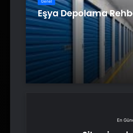
Genel
Eşya Depolama Rehb
En Günc