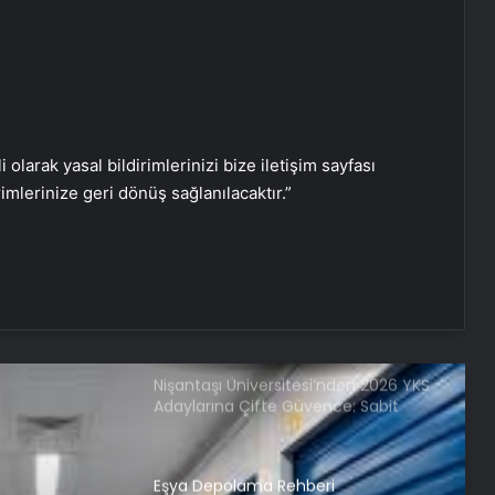
Bahçe Mobilyaları Seçimi Rehberi
Ankara Yatak Yıkama Hizmetleriyle
Temiz ve Sağlıklı Ortamlar
i olarak yasal bildirimlerinizi bize iletişim sayfası
Samsun’da Güvenilir Diş Merkezi:
rimlerinize geri dönüş sağlanılacaktır.”
Kaliteli ve Profesyonel Hizmetler
Atakum’da Güvenilir Diş Hizmetleri:
Özel Dentalpark Kliniği
Nişantaşı Üniversitesi’nden 2026 YKS
Adaylarına Çifte Güvence: Sabit
Ücret ve Kesintisiz Burs
Eşya Depolama Rehberi