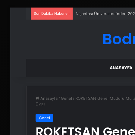
Son Dakika Haberleri
Eşya Depolama Rehberi
Bod
ANASAYFA
Anasayfa
/
Genel
/
ROKETSAN Genel Müdürü Murat
ÜYE!
Genel
ROKETSAN Gene