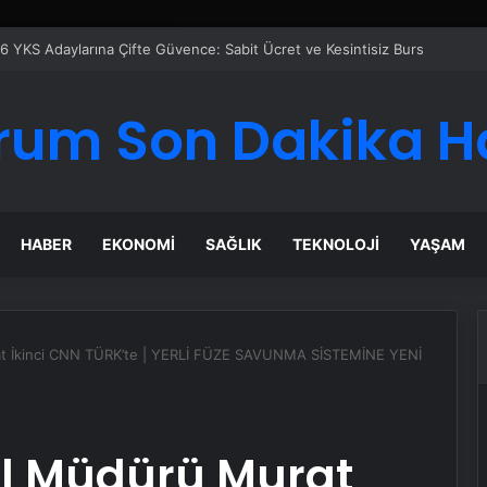
rum Son Dakika H
HABER
EKONOMI
SAĞLIK
TEKNOLOJI
YAŞAM
 İkinci CNN TÜRK’te | YERLİ FÜZE SAVUNMA SİSTEMİNE YENİ
l Müdürü Murat