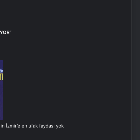
ÜYOR”
Vira Assistance’tan Türkiye
Genelinde Güvenli Araç Taşıma ve
Yol Yardım Atağı
İzmir’e en ufak faydası yok