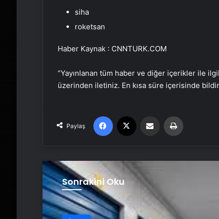
siha
roketsan
Haber Kaynak : CNNTURK.COM
“Yayınlanan tüm haber ve diğer içerikler ile ilgil
üzerinden iletiniz. En kısa süre içerisinde bildi
Facebook
X
Email'den paylaş
Yaz
Paylaş
Sonrakini Oku