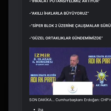
-“İHRACAT POTANSİYELİMİZ ARTIYOR”
-“AKILLI İHA’LARLA BÜYÜYORUZ”
-”SİPER BLOK 2 ÜZERİNE ÇALIŞMALAR SÜR
-“GÜZEL ORTAKLIKLAR GÜNDEMİMİZDE”
SON DAKİKA… Cumhurbaşkanı Erdoğan: CHP’nin 
iha